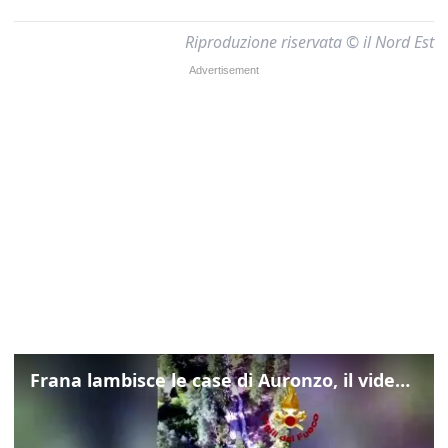
Riproduzione riservata © il Nord Est
Frana lambisce le case di Auronzo, il video dall'elicottero dei vigili del fuoco