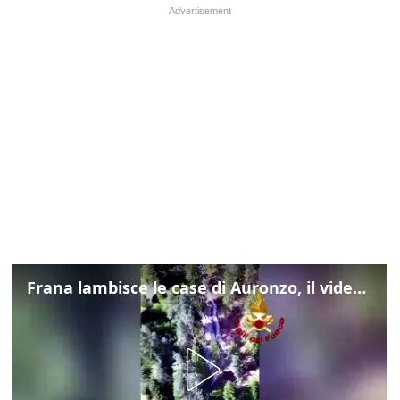
Frana lambisce le case di Auronzo, il video dall'elicottero dei vigili del fuoco