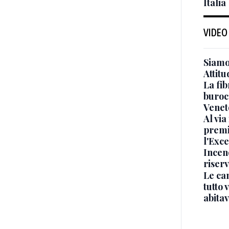
Italia
VIDEO
Siamo 
Attitu
La fib
burocr
Venet
Al via
premi
l'Exc
Incend
riser
Le ca
tutto
abita