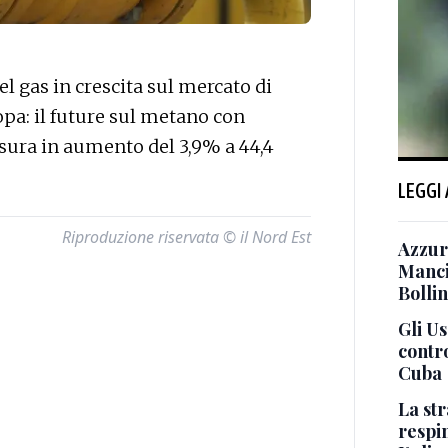
 gas in crescita sul mercato di
pa: il future sul metano con
usura in aumento del 3,9% a 44,4
LEGGI
Riproduzione riservata © il Nord Est
Azzurr
Manci
Bollin
Gli U
contro
Cuba
La st
respin