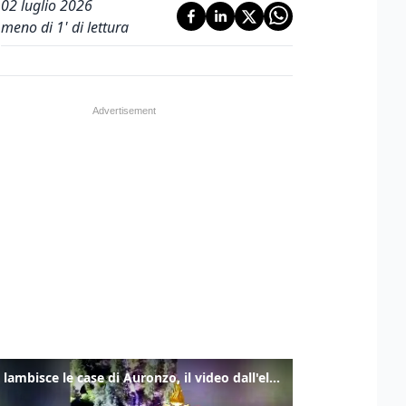
02 luglio 2026
meno di 1' di lettura
Frana lambisce le case di Auronzo, il video dall'elicottero dei vigili del fuoco