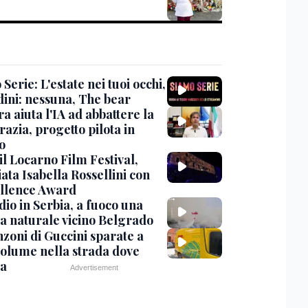
Serie: L'estate nei tuoi occhi,
dini: nessuna, The bear
ra aiuta l'IA ad abbattere la
azia, progetto pilota in
o
 il Locarno Film Festival,
ata Isabella Rossellini con
ellence Award
io in Serbia, a fuoco una
va naturale vicino Belgrado
nzoni di Guccini sparate a
 volume nella strada dove
va