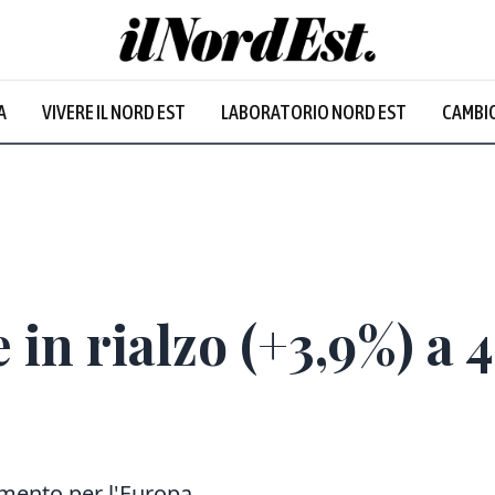
A
VIVERE IL NORD EST
LABORATORIO NORD EST
CAMBIO
Prevalentem
 in rialzo (+3,9%) a 4
imento per l'Europa