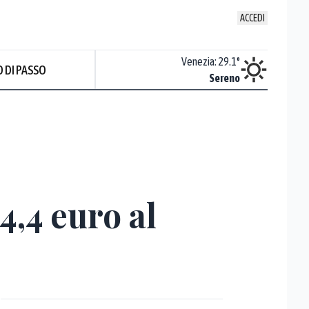
ACCEDI
Udine
:
28.5
°
Venezia
:
29.1
°
 DI PASSO
ente soleggiato
Sereno
4,4 euro al