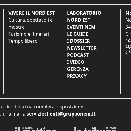
VIVERE IL NORD EST
LABORATORIO
No
Cultura, spettacoli e
NORD EST
No
mostre
EVENTI NEM
34
Turismo e itinerari
LE GUIDE
C.
I d
Tempo libero
I DOSSIER
es
NEWSLETTER
e l
PODCAST
I VIDEO
GERENZA
PRIVACY
o clienti è a tua completa disposizione.
 una mail a
servizioclienti@grupponem.it
.