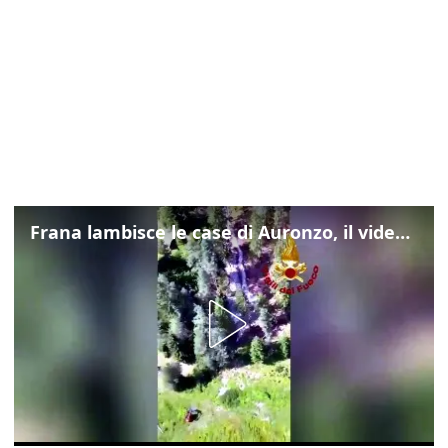
Frana lambisce le case di Auronzo, il video dall'elicottero dei vigili del fuoco