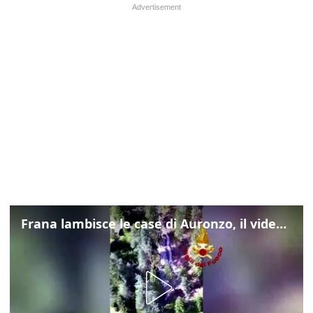
Frana lambisce le case di Auronzo, il video dall'elicottero dei vigili del fuoco