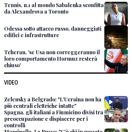
Tennis, n.1 al mondo Sabalenka sconfitta
da Alexandrova a Toronto
Odessa sotto attacco russo, danneggiati
edifici e infrastrutture
Teheran, 'se Usa non correggeranno il
loro comportamento Hormuz resterà
chiuso'
VIDEO
Zelensky a Belgrado: "L'Ucraina non ha
più centrali elettriche intatte"
Spagna, gli italiani a Fiumicino divisi tra
preoccupazione e dispiacere per i
controlli
Marcinelle, La Russa: "C'è chi in passato