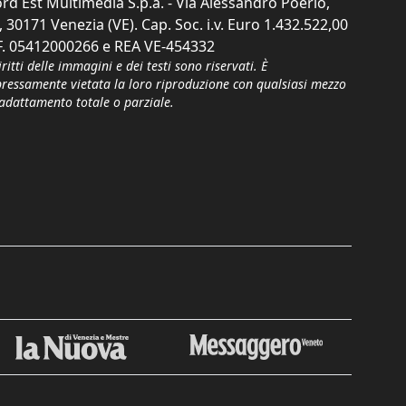
rd Est Multimedia S.p.a. - Via Alessandro Poerio,
, 30171 Venezia (VE). Cap. Soc. i.v. Euro 1.432.522,00
F. 05412000266 e REA VE-454332
iritti delle immagini e dei testi sono riservati. È
pressamente vietata la loro riproduzione con qualsiasi mezzo
'adattamento totale o parziale.