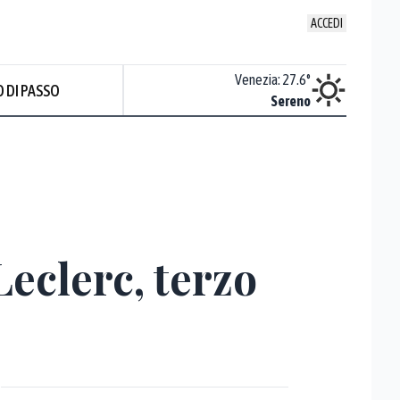
ACCEDI
Udine
:
27.1
°
Venezia
:
27.6
°
 DI PASSO
ente soleggiato
Sereno
Prev
Leclerc, terzo