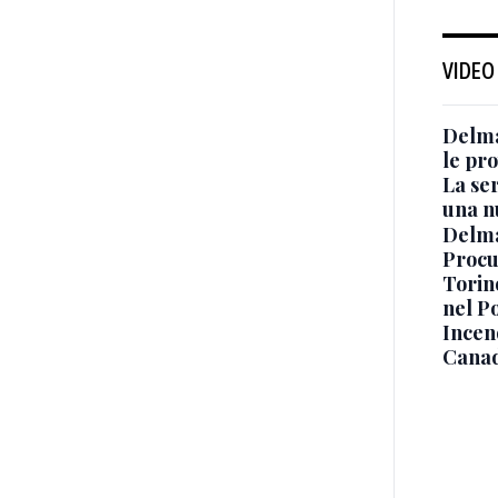
VIDEO
Delma
le pro
La ser
una n
Delma
Procur
Torino
nel P
Incend
Canad