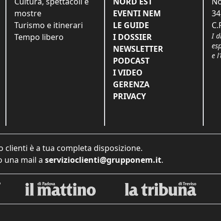
Cultura, spettacoli e
NORD EST
No
mostre
EVENTI NEM
34
Turismo e itinerari
LE GUIDE
C.
I d
Tempo libero
I DOSSIER
es
NEWSLETTER
e l
PODCAST
I VIDEO
GERENZA
PRIVACY
o clienti è a tua completa disposizione.
 una mail a
servizioclienti@grupponem.it
.