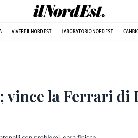
A
VIVERE IL NORD EST
LABORATORIO NORD EST
CAMBIO
Prevalentem
; vince la Ferrari di 
tonelli con problemi, gara finisce