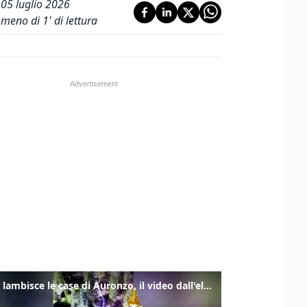
05 luglio 2026
meno di 1' di lettura
Frana lambisce le case di Auronzo, il video dall'elicottero dei vigili del fuoco