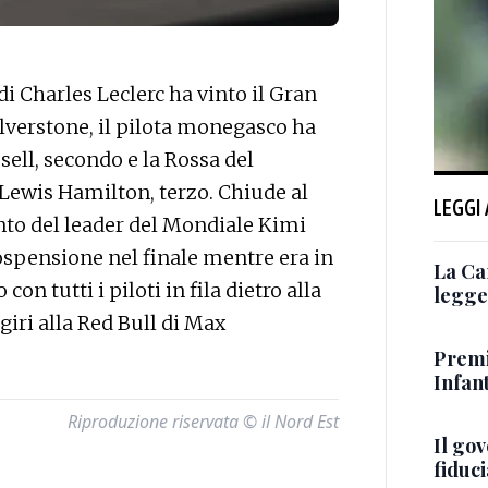
i Charles Leclerc ha vinto il Gran
Silverstone, il pilota monegasco ha
ell, secondo e la Rossa del
Lewis Hamilton, terzo. Chiude al
LEGGI
ento del leader del Mondiale Kimi
ospensione nel finale mentre era in
La Ca
 con tutti i piloti in fila dietro alla
legge 
giri alla Red Bull di Max
Premi
Infant
Riproduzione riservata © il Nord Est
Il go
fiduci