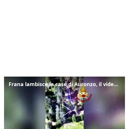
Frana lambisce le case di Auronzo, il video dall'elicottero dei vigili del fuoco