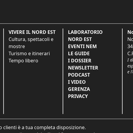
VIVERE IL NORD EST
LABORATORIO
No
Cultura, spettacoli e
NORD EST
No
mostre
EVENTI NEM
34
Turismo e itinerari
LE GUIDE
C.
I d
Tempo libero
I DOSSIER
es
NEWSLETTER
e l
PODCAST
I VIDEO
GERENZA
PRIVACY
o clienti è a tua completa disposizione.