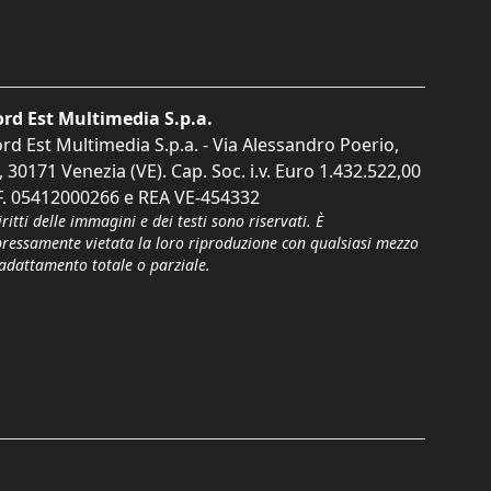
rd Est Multimedia S.p.a.
rd Est Multimedia S.p.a. - Via Alessandro Poerio,
, 30171 Venezia (VE). Cap. Soc. i.v. Euro 1.432.522,00
F. 05412000266 e REA VE-454332
iritti delle immagini e dei testi sono riservati. È
pressamente vietata la loro riproduzione con qualsiasi mezzo
'adattamento totale o parziale.