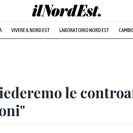
A
VIVERE IL NORD EST
LABORATORIO NORD EST
CAMBIO
Prevalentem
ederemo le controan
oni"