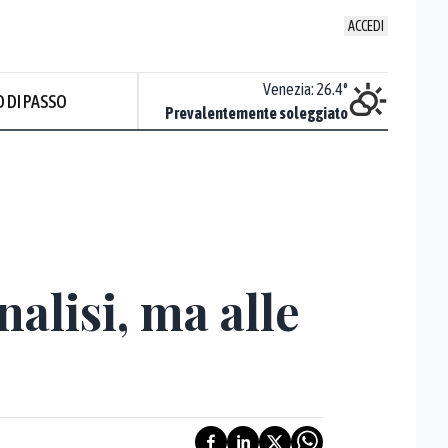
ACCEDI
Udine
:
26.3
°
Venezia
:
26.4
°
 DI PASSO
ente soleggiato
Prevalentemente soleggiato
alisi, ma alle