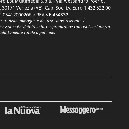
rd Est Multimedia S.p.a. - Via Alessandro Poerio,
, 30171 Venezia (VE). Cap. Soc. i.v. Euro 1.432.522,00
F. 05412000266 e REA VE-454332
iritti delle immagini e dei testi sono riservati. È
pressamente vietata la loro riproduzione con qualsiasi mezzo
'adattamento totale o parziale.