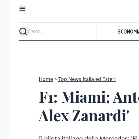
ECONOMI
Home
Top News Italia ed Esteri
F1: Miami; Anto
Alex Zanardi'
Il pilota italiano della Mercedes: 'E'