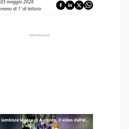
03 maggio 2026
meno di 1' di lettura
Frana lambisce le case di Auronzo, il video dall'elicottero dei vigili del fuoco