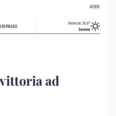
ACCEDI
Udine
:
25.2
°
Venezia
:
26.6
°
 DI PASSO
Sereno
Sereno
vittoria ad