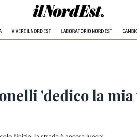
A
VIVERE IL NORD EST
LABORATORIO NORD EST
CAMBIO
nelli 'dedico la mia 
 solo l'inizio, la strada è ancora lunga'