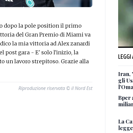
dopo la pole position il primo
ittoria del Gran Premio di Miami va
dico la mia vittoria ad Alex zanardi
 post gara - E' solo l'inizio, la
LEGGI
to un lavoro strepitoso. Grazie alla
Iran,
gli U
l'Oma
Riproduzione riservata © il Nord Est
Bper a
miliar
La Ca
legge 