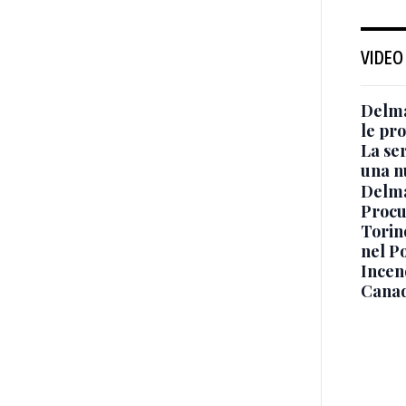
VIDEO
Delma
le pro
La ser
una n
Delma
Procur
Torino
nel P
Incend
Canad