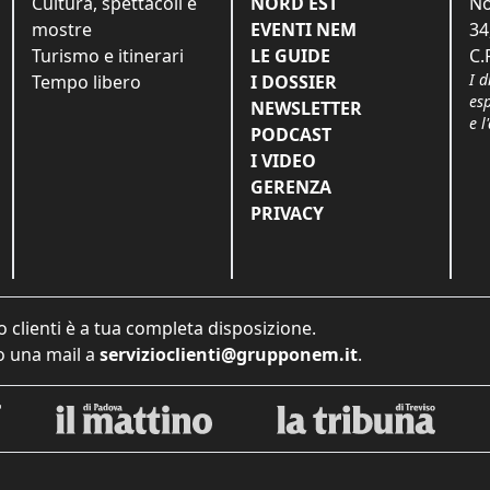
Cultura, spettacoli e
NORD EST
No
mostre
EVENTI NEM
34
Turismo e itinerari
LE GUIDE
C.
I d
Tempo libero
I DOSSIER
es
NEWSLETTER
e l
PODCAST
I VIDEO
GERENZA
PRIVACY
o clienti è a tua completa disposizione.
 una mail a
servizioclienti@grupponem.it
.