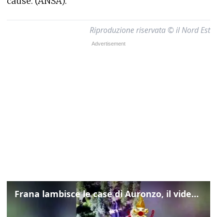
cause. (ANSA).
Riproduzione riservata © il Nord Est
Frana lambisce le case di Auronzo, il video dall'elicottero dei vigili del fuoco