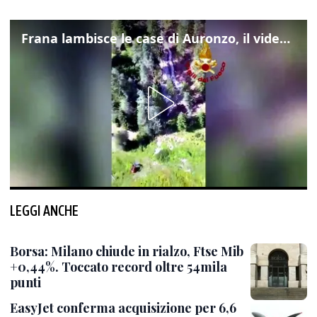
Frana lambisce le case di Auronzo, il video dall'elicottero dei vigili del fuoco
LEGGI ANCHE
Borsa: Milano chiude in rialzo, Ftse Mib
+0,44%. Toccato record oltre 54mila
punti
EasyJet conferma acquisizione per 6,6