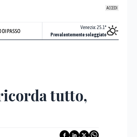
ACCEDI
Udine
:
24.8
°
Venezia
:
25.1
°
 DI PASSO
ente soleggiato
Prevalentemente soleggiato
Prev
ricorda tutto,