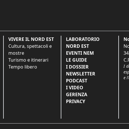
VIVERE IL NORD EST
LABORATORIO
No
Cultura, spettacoli e
NORD EST
No
mostre
EVENTI NEM
34
Turismo e itinerari
LE GUIDE
C.
I d
Tempo libero
I DOSSIER
es
NEWSLETTER
e l
PODCAST
I VIDEO
GERENZA
PRIVACY