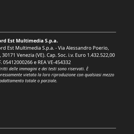
rd Est Multimedia S.p.a.
rd Est Multimedia S.p.a. - Via Alessandro Poerio,
, 30171 Venezia (VE). Cap. Soc. i.v. Euro 1.432.522,00
F. 05412000266 e REA VE-454332
iritti delle immagini e dei testi sono riservati. È
pressamente vietata la loro riproduzione con qualsiasi mezzo
'adattamento totale o parziale.