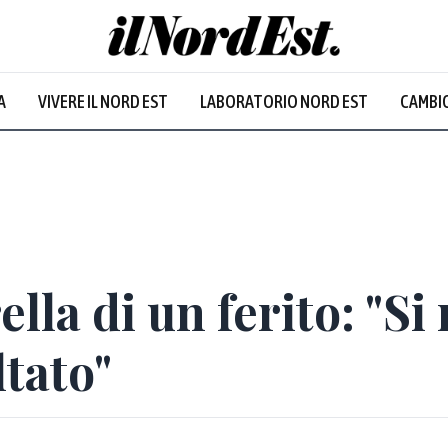
A
VIVERE IL NORD EST
LABORATORIO NORD EST
CAMBIO
Prevalentem
lla di un ferito: "Si 
ltato"