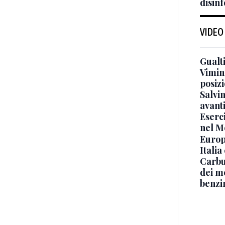
disin
VIDEO
Gualti
Vimin
posizi
Salvi
avant
Eserci
nel M
Europe
Italia
Carbu
dei me
benzi