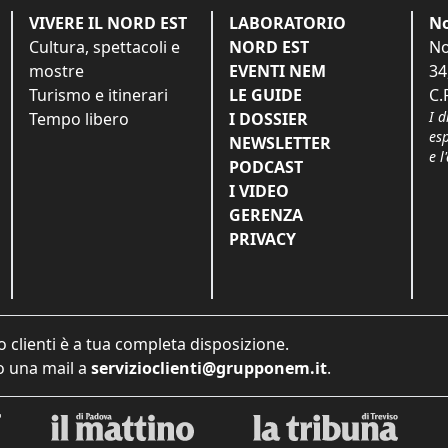
VIVERE IL NORD EST
LABORATORIO
No
Cultura, spettacoli e
NORD EST
No
mostre
EVENTI NEM
34
Turismo e itinerari
LE GUIDE
C.
I d
Tempo libero
I DOSSIER
es
NEWSLETTER
e l
PODCAST
I VIDEO
GERENZA
PRIVACY
o clienti è a tua completa disposizione.
 una mail a
servizioclienti@grupponem.it
.