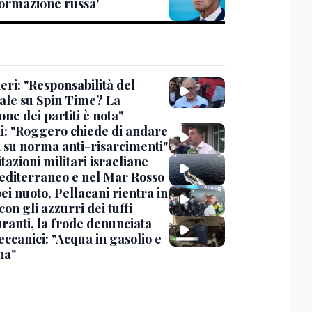
formazione russa'
eri: "Responsabilità del
ale su Spin Time? La
one dei partiti è nota"
ni: "Roggero chiede di andare
i su norma anti-risarcimenti"
tazioni militari israeliane
editerraneo e nel Mar Rosso
i nuoto, Pellacani rientra in
 con gli azzurri dei tuffi
ranti, la frode denunciata
ccanici: "Acqua in gasolio e
na"