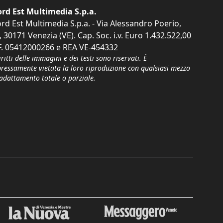
rd Est Multimedia S.p.a.
rd Est Multimedia S.p.a. - Via Alessandro Poerio,
, 30171 Venezia (VE). Cap. Soc. i.v. Euro 1.432.522,00
F. 05412000266 e REA VE-454332
iritti delle immagini e dei testi sono riservati. È
pressamente vietata la loro riproduzione con qualsiasi mezzo
'adattamento totale o parziale.