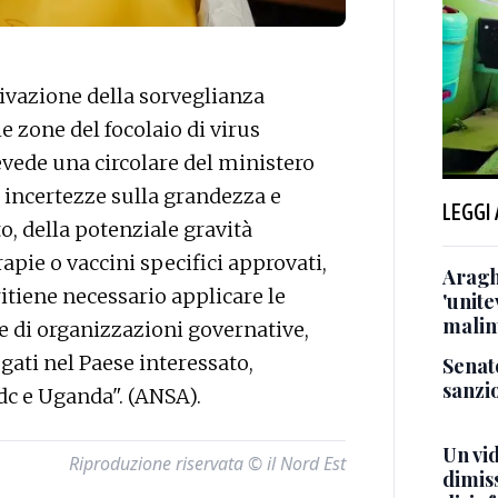
ivazione della sorveglianza
e zone del focolaio di virus
evede una circolare del ministero
e incertezze sulla grandezza e
LEGGI
o, della potenziale gravità
apie o vaccini specifici approvati,
Aragh
ritiene necessario applicare le
'unite
malin
e di organizzazioni governative,
gati nel Paese interessato,
Senat
sanzio
Rdc e Uganda". (ANSA).
Un vi
Riproduzione riservata © il Nord Est
dimiss