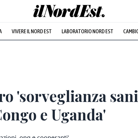
A
VIVERE IL NORD EST
LABORATORIO NORD EST
CAMBIO
ro 'sorveglianza sani
Congo e Uganda'
zazioni, ong e cooperanti'