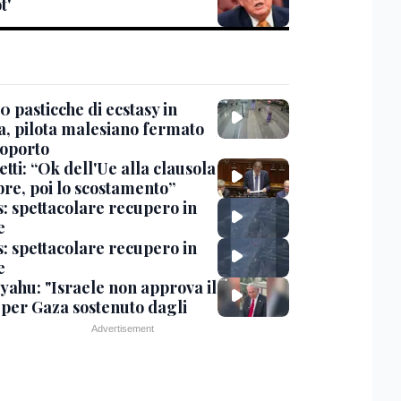
t'
 pasticche di ecstasy in
ia, pilota malesiano fermato
roporto
tti: “Ok dell'Ue alla clausola
bre, poi lo scostamento”
s: spettacolare recupero in
e
s: spettacolare recupero in
e
yahu: "Israele non approva il
 per Gaza sostenuto dagli