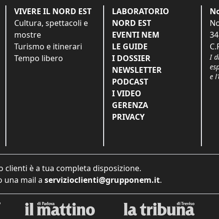
VIVERE IL NORD EST
LABORATORIO
No
Cultura, spettacoli e
NORD EST
No
mostre
EVENTI NEM
34
Turismo e itinerari
LE GUIDE
C.
I d
Tempo libero
I DOSSIER
es
NEWSLETTER
e l
PODCAST
I VIDEO
GERENZA
PRIVACY
o clienti è a tua completa disposizione.
 una mail a
servizioclienti@grupponem.it
.