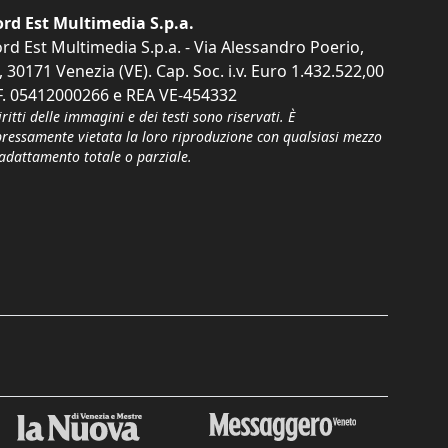
rd Est Multimedia S.p.a.
rd Est Multimedia S.p.a. - Via Alessandro Poerio,
, 30171 Venezia (VE). Cap. Soc. i.v. Euro 1.432.522,00
F. 05412000266 e REA VE-454332
iritti delle immagini e dei testi sono riservati. È
pressamente vietata la loro riproduzione con qualsiasi mezzo
'adattamento totale o parziale.