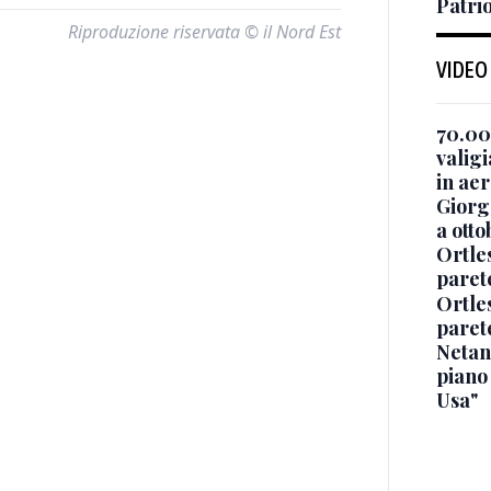
Patrio
Riproduzione riservata © il Nord Est
VIDEO
70.000
valig
in ae
Giorge
a otto
Ortle
paret
Ortle
paret
Netan
piano
Usa"