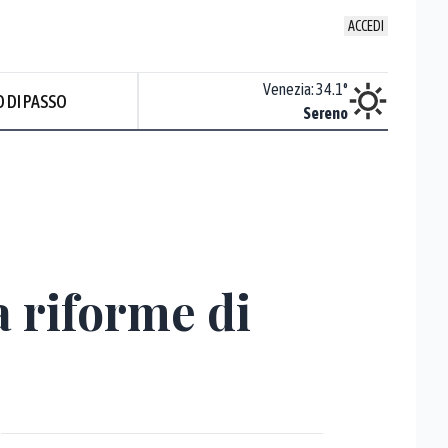
ACCEDI
Udine
:
37.4
°
Venezia
:
34.1
°
 DI PASSO
ente soleggiato
Sereno
a riforme di