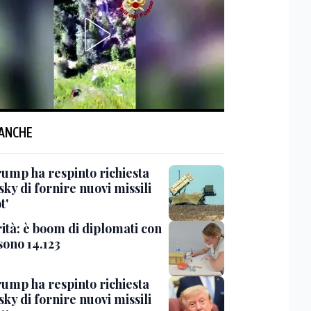
 ANCHE
rump ha respinto richiesta
ky di fornire nuovi missili
t'
ità: è boom di diplomati con
sono 14.123
rump ha respinto richiesta
ky di fornire nuovi missili