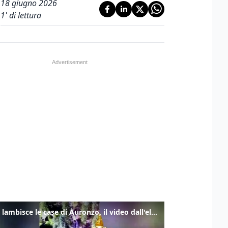
18 giugno 2026
1
' di lettura
Frana lambisce le case di Auronzo, il video dall'elicottero dei vigili del fuoco