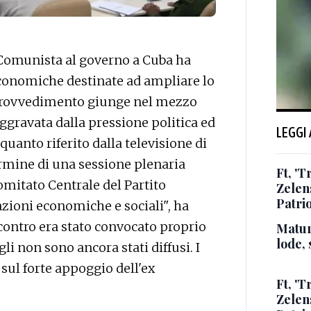
o Comunista al governo a Cuba ha
conomiche destinate ad ampliare lo
 provvedimento giunge nel mezzo
 aggravata dalla pressione politica ed
LEGGI
quanto riferito dalla televisione di
termine di una sessione plenaria
Ft, 'T
Comitato Centrale del Partito
Zelens
Patrio
zioni economiche e sociali", ha
ncontro era stato convocato proprio
Matur
lode, 
li non sono ancora stati diffusi. I
sul forte appoggio dell'ex
Ft, 'T
Zelens