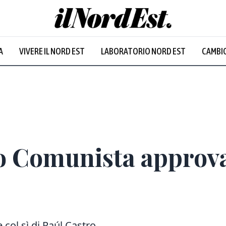
A
VIVERE IL NORD EST
LABORATORIO NORD EST
CAMBIO
Prevalentem
to Comunista approv
 col sì di Raúl Castro