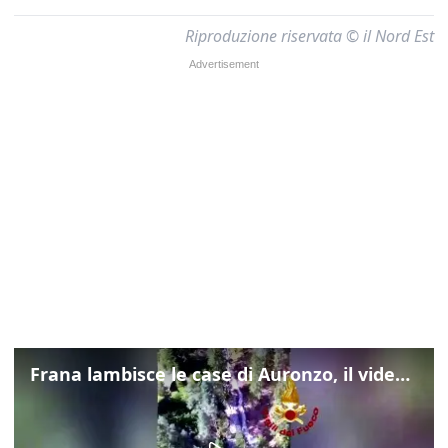
Riproduzione riservata © il Nord Est
Frana lambisce le case di Auronzo, il video dall'elicottero dei vigili del fuoco