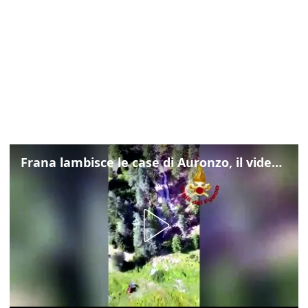
Frana lambisce le case di Auronzo, il video dall'elicottero dei vigili del fuoco