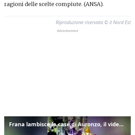
ragioni delle scelte compiute. (ANSA).
Riproduzione riservata © il Nord Est
Frana lambisce le case di Auronzo, il video dall'elicottero dei vigili del fuoco