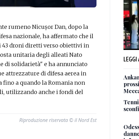
nte rumeno Nicușor Dan, dopo la
fesa nazionale, ha affermato che il
43 droni diretti verso obiettivi in
osta unitaria degli alleati Nato
LEGGI
 di solidarietà" e ha annunciato
ue attrezzature di difesa aerea in
Ankara
 fino a quando la Romania non
pross
Mecca
, utilizzando anche i fondi del
Tenni
sconf
Riproduzione riservata © il Nord Est
Odessa
danneg