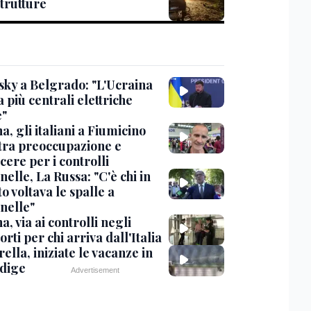
strutture
sky a Belgrado: "L'Ucraina
 più centrali elettriche
e"
, gli italiani a Fiumicino
 tra preoccupazione e
cere per i controlli
elle, La Russa: "C'è chi in
o voltava le spalle a
nelle"
, via ai controlli negli
rti per chi arriva dall'Italia
ella, iniziate le vacanze in
Adige