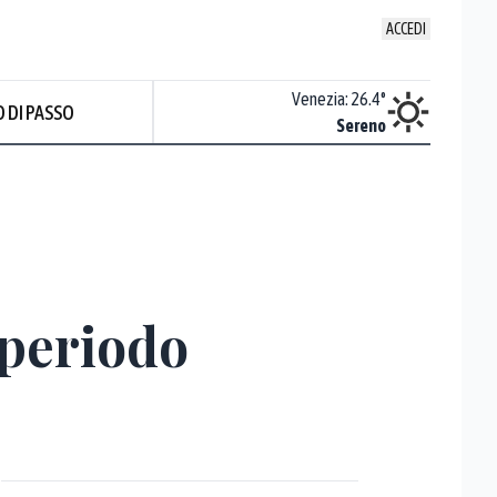
ACCEDI
Udine
:
26.6
°
Venezia
:
26.4
°
 DI PASSO
ente soleggiato
Sereno
 periodo