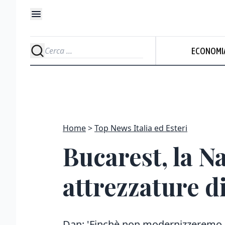
ECONOMI
Home
Top News Italia ed Esteri
Bucarest, la N
attrezzature d
Dan: 'Finchè non modernizzeremo i 