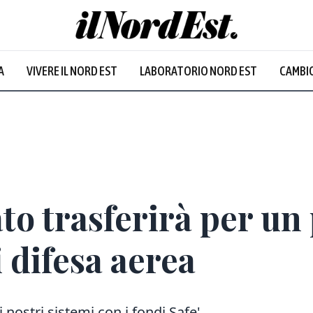
A
VIVERE IL NORD EST
LABORATORIO NORD EST
CAMBIO
Prevalentem
ato trasferirà per un
i difesa aerea
nostri sistemi con i fondi Safe'