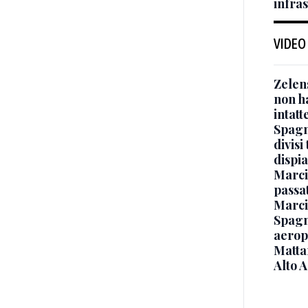
infra
VIDEO
Zelen
non ha
intatt
Spagna
divisi
dispia
Marcin
passat
Marci
Spagna
aeropo
Mattar
Alto 