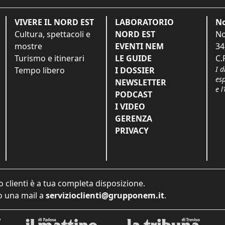
VIVERE IL NORD EST
LABORATORIO
No
Cultura, spettacoli e
NORD EST
No
mostre
EVENTI NEM
34
Turismo e itinerari
LE GUIDE
C.
I d
Tempo libero
I DOSSIER
es
NEWSLETTER
e l
PODCAST
I VIDEO
GERENZA
PRIVACY
o clienti è a tua completa disposizione.
 una mail a
servizioclienti@grupponem.it
.