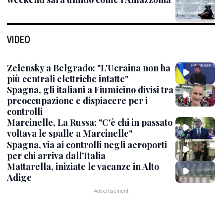
VIDEO
Zelensky a Belgrado: "L'Ucraina non ha
più centrali elettriche intatte"
Spagna, gli italiani a Fiumicino divisi tra
preoccupazione e dispiacere per i
controlli
Marcinelle, La Russa: "C'è chi in passato
voltava le spalle a Marcinelle"
Spagna, via ai controlli negli aeroporti
per chi arriva dall'Italia
Mattarella, iniziate le vacanze in Alto
Adige