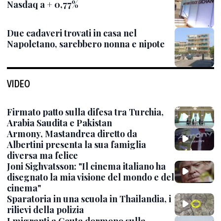
Nasdaq a + 0,77%
Due cadaveri trovati in casa nel
Napoletano, sarebbero nonna e nipote
VIDEO
Firmato patto sulla difesa tra Turchia,
Arabia Saudita e Pakistan
Armony, Mastandrea diretto da
Albertini presenta la sua famiglia
diversa ma felice
Joni Sighvatsson: "Il cinema italiano ha
disegnato la mia visione del mondo e del
cinema"
Sparatoria in una scuola in Thailandia, i
rilievi della polizia
I migranti a Ceuta dormono sulla