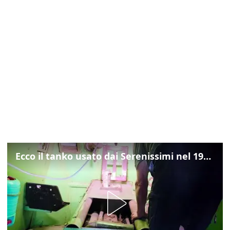
Ecco il tanko usato dai Serenissimi nel 1997 per il blitz a San Marco