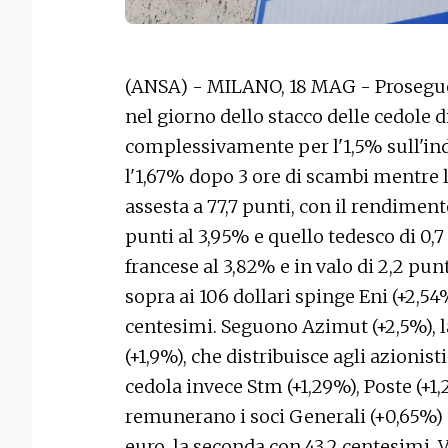
(ANSA) - MILANO, 18 MAG - Prosegue i
nel giorno dello stacco delle cedole d
complessivamente per l'1,5% sull'ind
l'1,67% dopo 3 ore di scambi mentre l
assesta a 77,7 punti, con il rendiment
punti al 3,95% e quello tedesco di 0,7
francese al 3,82% e in valo di 2,2 punt
sopra ai 106 dollari spinge Eni (+2,54%
centesimi. Seguono Azimut (+2,5%), l
(+1,9%), che distribuisce agli azionis
cedola invece Stm (+1,29%), Poste (+1
remunerano i soci Generali (+0,65%) e
euro, la seconda con 43,2 centesimi. 