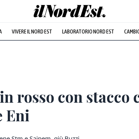
A
VIVERE IL NORD EST
LABORATORIO NORD EST
CAMBIO
in rosso con stacco c
e Eni
Bene Stm e Saipem, giù Buzzi