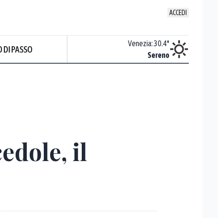
ACCEDI
Udine
:
29.2
°
Venezia
:
30.4
°
 DI PASSO
Nuvoloso
Sereno
Prev
edole, il