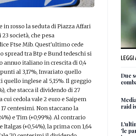
n rosso la seduta di Piazza Affari
i 23 società, che pesa
ice Ftse Mib. Quest'ultimo cede
o spread tra Btp e Bund tedeschi si
LEGGI
o annuo italiano in crescita di 0,4
 punti al 3,17%, Invariato quello
Due so
i quello inglese al 5,15%. Il greggio
comba
), che stacca il dividendo di 27
a cui cedola vale 2 euro e Saipem
Media 
raid i
ti 17 centesimi. Non staccano la
,24%) e Tim (+0,99%). Al contrario
L'ulti
 Italgas (+0,54%), la prima con 1,64
'le pa
Vale 70 centesimi il dividendo