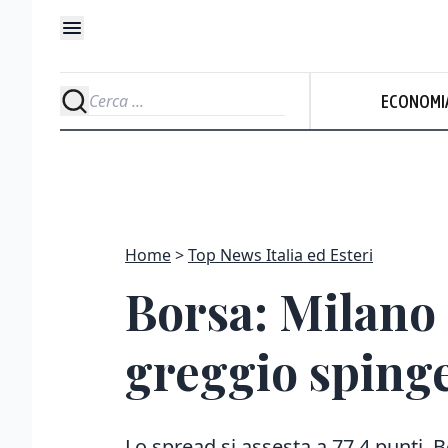
ECONOMI
Home
Top News Italia ed Esteri
Borsa: Milano 
greggio sping
Lo spread si assesta a 77,4 punti. 