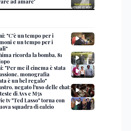
are ad amare'
i: "C'è un tempo per i
moni e un tempo per i
ali"
hima ricorda la bomba, 81
dopo
: "Per me il cinema è stata
assione, monografia
ata è un bel regalo"
stro, negato l'uso delle chat:
teste di Avs e M5s
ie tv "Ted Lasso" torna con
uova squadra di calcio