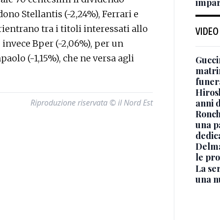
impar
ono Stellantis (-2,24%), Ferrari e
ntrano tra i titoli interessati allo
VIDEO
o invece Bper (-2,06%), per un
paolo (-1,15%), che ne versa agli
Guccin
matri
funer
Hiros
anni 
Riproduzione riservata © il Nord Est
Ronchi
una p
dedic
Delma
le pro
La ser
una n