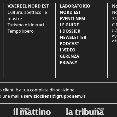
VIVERE IL NORD EST
LABORATORIO
No
Cultura, spettacoli e
NORD EST
No
mostre
EVENTI NEM
34
Turismo e itinerari
LE GUIDE
C.
I d
Tempo libero
I DOSSIER
es
NEWSLETTER
e l
PODCAST
I VIDEO
GERENZA
PRIVACY
o clienti è a tua completa disposizione.
 una mail a
servizioclienti@grupponem.it
.