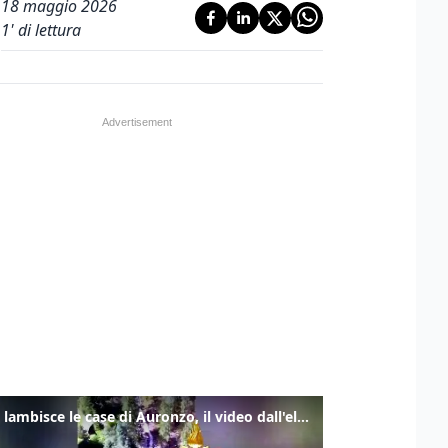
18 maggio 2026
1
' di lettura
Frana lambisce le case di Auronzo, il video dall'elicottero dei vigili del fuoco