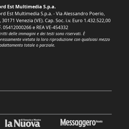
rd Est Multimedia S.p.a.
rd Est Multimedia S.p.a. - Via Alessandro Poerio,
, 30171 Venezia (VE). Cap. Soc. i.v. Euro 1.432.522,00
F. 05412000266 e REA VE-454332
iritti delle immagini e dei testi sono riservati. È
pressamente vietata la loro riproduzione con qualsiasi mezzo
'adattamento totale o parziale.