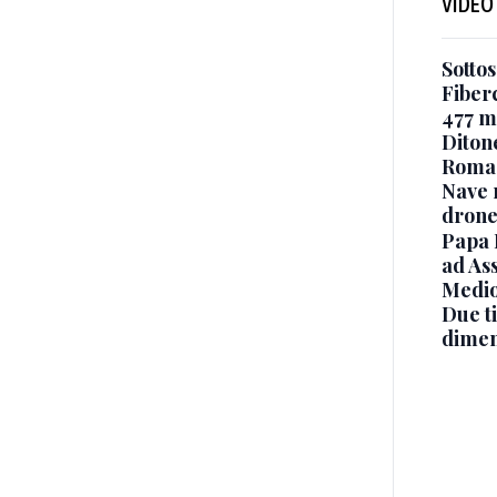
VIDEO
Sottos
Fiberc
477 mi
Diton
Roma
Nave 
drone
Papa 
ad Ass
Medio
Due ti
dimen