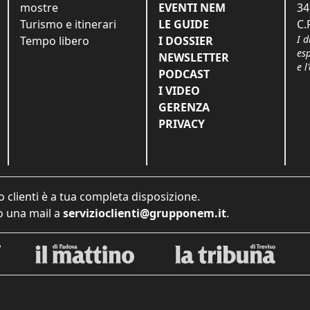
mostre
EVENTI NEM
34
Turismo e itinerari
LE GUIDE
C.
I d
Tempo libero
I DOSSIER
es
NEWSLETTER
e l
PODCAST
I VIDEO
GERENZA
PRIVACY
o clienti è a tua completa disposizione.
 una mail a
servizioclienti@grupponem.it
.