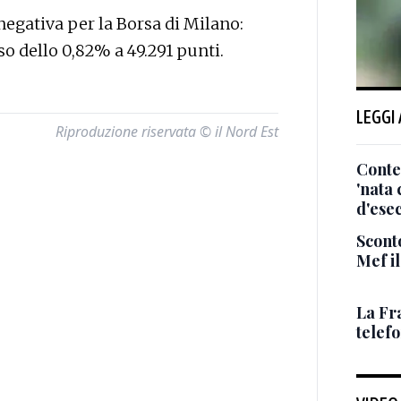
gativa per la Borsa di Milano:
so dello 0,82% a 49.291 punti.
LEGGI
Riproduzione riservata © il Nord Est
Conte
'nata
d'ese
Sconto
Mef i
La Fr
telef