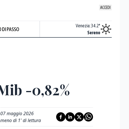
ACCEDI
Udine
:
38.1
°
Venezia
:
34.2
°
 DI PASSO
ente soleggiato
Sereno
Prev
 Mib -0,82%
07 maggio 2026
meno di 1' di lettura