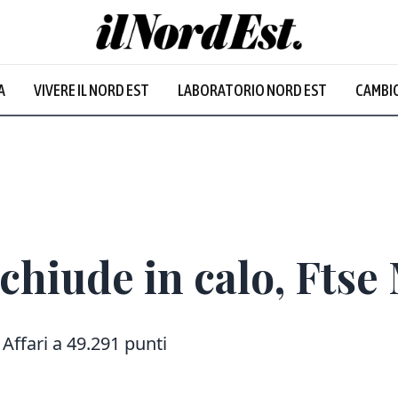
A
VIVERE IL NORD EST
LABORATORIO NORD EST
CAMBIO
Prevalentem
chiude in calo, Ftse
a Affari a 49.291 punti