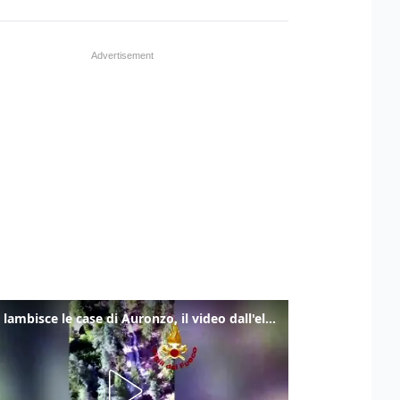
Frana lambisce le case di Auronzo, il video dall'elicottero dei vigili del fuoco