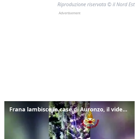
Riproduzione riservata © il Nord Est
Frana lambisce le case di Auronzo, il video dall'elicottero dei vigili del fuoco