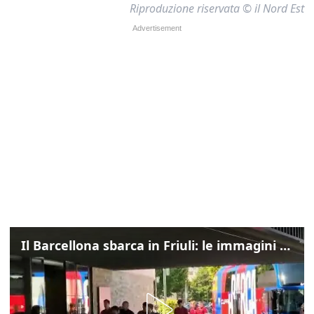
Riproduzione riservata © il Nord Est
Il Barcellona sbarca in Friuli: le immagini dell'arrivo in albergo