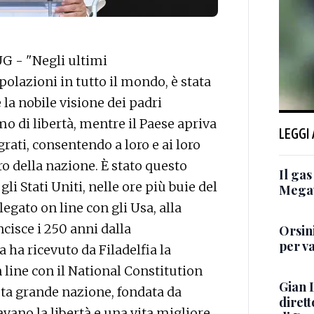
G - "Negli ultimi
olazioni in tutto il mondo, è stata
la nobile visione dei padri
o di libertà, mentre il Paese apriva
LEGGI
rati, consentendo a loro e ai loro
uro della nazione. È stato questo
Il gas
gli Stati Uniti, nelle ore più buie del
Megawa
legato on line con gli Usa, alla
ncisce i 250 anni dalla
Orsini
per va
 ha ricevuto da Filadelfia la
 line con il National Constitution
Gian 
sta grande nazione, fondata da
dirett
ano la libertà e una vita migliore