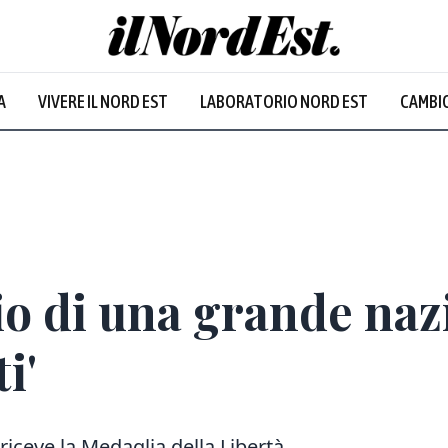
A
VIVERE IL NORD EST
LABORATORIO NORD EST
CAMBIO
glio di una grande n
i'
riceve la Medaglia della Libertà