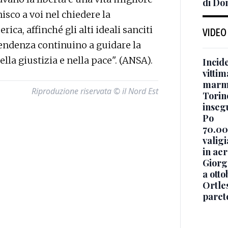
di Do
nisco a voi nel chiedere la
ica, affinché gli alti ideali sanciti
VIDEO
pendenza continuino a guidare la
ella giustizia e nella pace". (ANSA).
Incide
vittim
marm
Riproduzione riservata © il Nord Est
Torino
insegu
Po
70.000
valig
in ae
Giorge
a otto
Ortle
paret