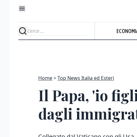
ECONOMI
Home
Top News Italia ed Esteri
Il Papa, 'io fi
dagli immigrat
Collegato dal Vaticano con gli Usa, 