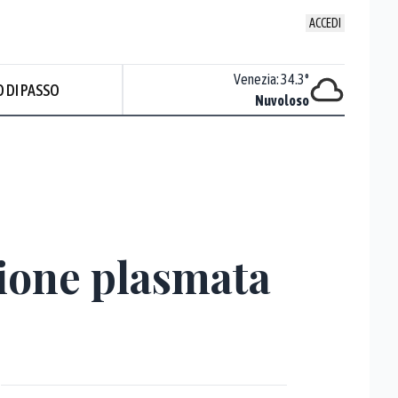
ACCEDI
Udine
:
34.4
°
Venezia
:
34.3
°
 DI PASSO
Nuvoloso
Nuvoloso
Prev
azione plasmata