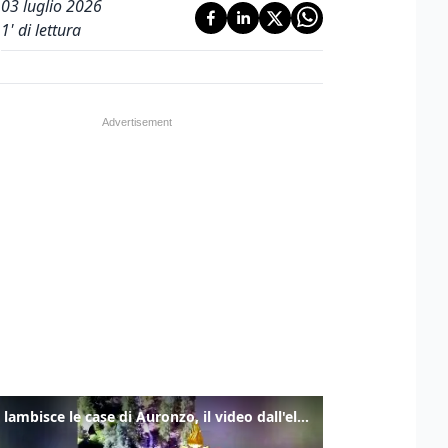
03 luglio 2026
1
' di lettura
Frana lambisce le case di Auronzo, il video dall'elicottero dei vigili del fuoco