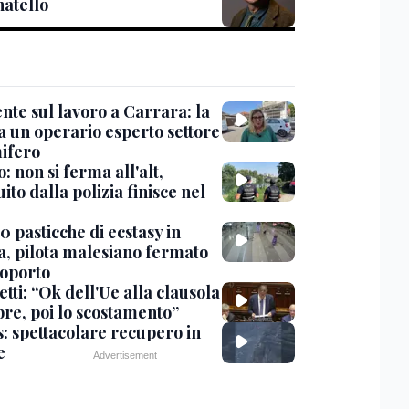
natello
nte sul lavoro a Carrara: la
a un operario esperto settore
ifero
: non si ferma all'alt,
ito dalla polizia finisce nel
 pasticche di ecstasy in
ia, pilota malesiano fermato
roporto
tti: “Ok dell'Ue alla clausola
bre, poi lo scostamento”
s: spettacolare recupero in
e