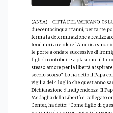
(ANSA) - CITTÀ DEL VATICANO, 03 LU
duecentocinquant'anni, per tante pop
ferma la determinazione a realizzare 
fondatori a rendere l'America sinonim
le porte a ondate successive di immig
figli di contribuire a plasmare il fut
stesso amore per la libertà a ispirare 
secolo scorso". Lo ha detto il Papa col
vigilia del 4 luglio che quest'anno sa
Dichiarazione d'indipendenza. Il Papa
Medaglia della Libertà e, collegato on
Center, ha detto: "Come figlio di que
uomini e donne coraggiosi che sognav