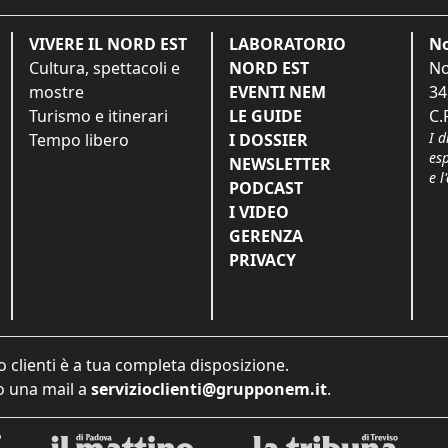
VIVERE IL NORD EST
LABORATORIO
No
Cultura, spettacoli e
NORD EST
No
mostre
EVENTI NEM
34
Turismo e itinerari
LE GUIDE
C.
I d
Tempo libero
I DOSSIER
es
NEWSLETTER
e l
PODCAST
I VIDEO
GERENZA
PRIVACY
o clienti è a tua completa disposizione.
 una mail a
servizioclienti@grupponem.it
.