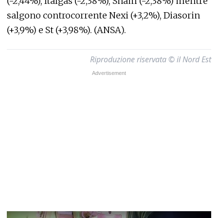
(-2,44%), Italgas (-2,38%), Snam (-2,38%) mentre
salgono controcorrente Nexi (+3,2%), Diasorin
(+3,9%) e St (+3,98%). (ANSA).
Riproduzione riservata © il Nord Est