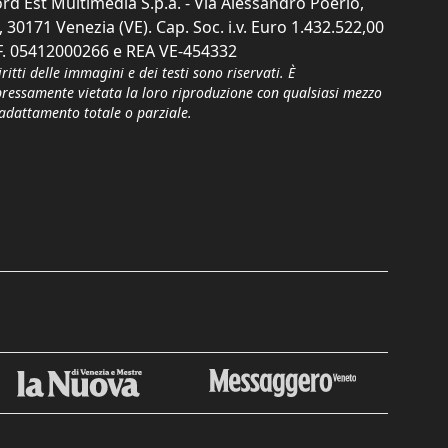
rd Est Multimedia S.p.a. - Via Alessandro Poerio,
, 30171 Venezia (VE). Cap. Soc. i.v. Euro 1.432.522,00
F. 05412000266 e REA VE-454332
iritti delle immagini e dei testi sono riservati. È
pressamente vietata la loro riproduzione con qualsiasi mezzo
'adattamento totale o parziale.