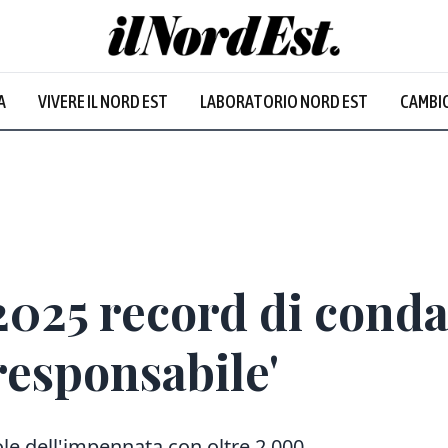
A
VIVERE IL NORD EST
LABORATORIO NORD EST
CAMBIO
2025 record di cond
responsabile'
le dell'impennata con oltre 2.000