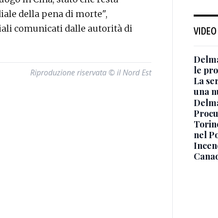
iale della pena di morte",
ali comunicati dalle autorità di
VIDEO
Delma
le pro
Riproduzione riservata © il Nord Est
La ser
una n
Delma
Procur
Torino
nel P
Incend
Canad