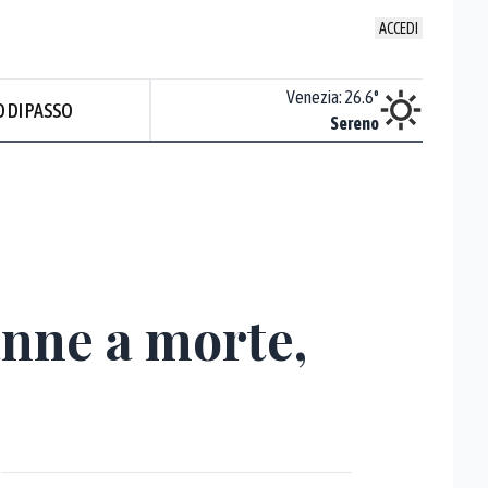
ACCEDI
Udine
:
25.2
°
Venezia
:
26.6
°
 DI PASSO
Sereno
Sereno
anne a morte,