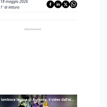
18 maggio 2026
1
' di lettura
Frana lambisce le case di Auronzo, il video dall'elicottero dei vigili del fuoco