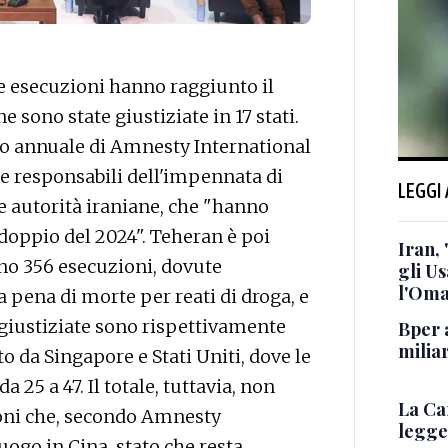
 esecuzioni hanno raggiunto il
 sono state giustiziate in 17 stati.
o annuale di Amnesty International
e responsabili dell'impennata di
LEGGI
le autorità iraniane, che "hanno
doppio del 2024". Teheran è poi
Iran,
eno 356 esecuzioni, dovute
gli U
l'Oma
a pena di morte per reati di droga, e
 giustiziate sono rispettivamente
Bper a
miliar
o da Singapore e Stati Uniti, dove le
a 25 a 47. Il totale, tuttavia, non
La Ca
ioni che, secondo Amnesty
legge 
uogo in Cina, stato che resta