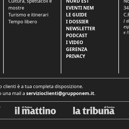
Cultura, spettacoli e
NORD EST
No
mostre
EVENTI NEM
34
Turismo e itinerari
LE GUIDE
C.
I d
Tempo libero
I DOSSIER
es
NEWSLETTER
e l
PODCAST
I VIDEO
GERENZA
PRIVACY
o clienti è a tua completa disposizione.
 una mail a
servizioclienti@grupponem.it
.