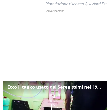
Riproduzione riservata © il Nord Est
Ecco il tanko usato dai Serenissimi nel 1997 per il blitz a San Marco