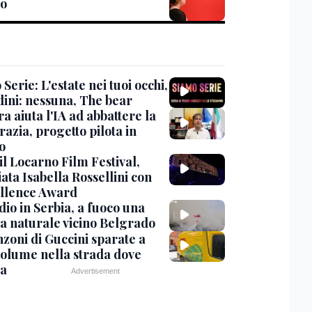
ro
Serie: L'estate nei tuoi occhi,
dini: nessuna, The bear
ra aiuta l'IA ad abbattere la
azia, progetto pilota in
o
 il Locarno Film Festival,
ata Isabella Rossellini con
ellence Award
io in Serbia, a fuoco una
va naturale vicino Belgrado
nzoni di Guccini sparate a
 volume nella strada dove
va