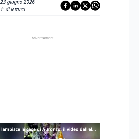
23 giugno 2026
1
' di lettura
Frana lambisce le case di Auronzo, il video dall'elicottero dei vigili del fuoco