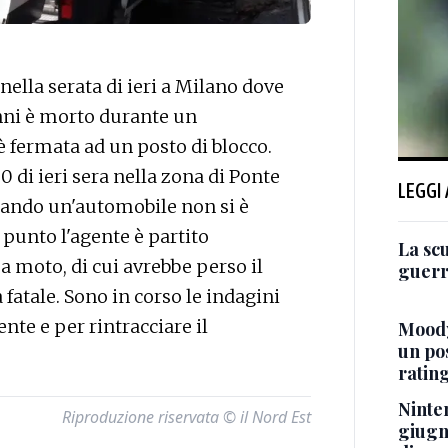
ella serata di ieri a Milano dove
anni è morto durante un
 fermata ad un posto di blocco.
0 di ieri sera nella zona di Ponte
LEGGI
quando un'automobile non si è
 punto l'agente è partito
La sc
a moto, di cui avrebbe perso il
guerra
fatale. Sono in corso le indagini
ente e per rintracciare il
Moody
un po
ratin
Ninten
Riproduzione riservata © il Nord Est
giugn