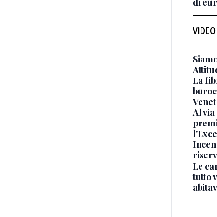
di eu
VIDEO
Siamo 
Attitu
La fib
burocr
Venet
Al via
premi
l'Exc
Incend
riser
Le ca
tutto
abita