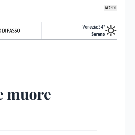
ACCEDI
Udine
:
35.3
°
Venezia
:
34
°
 DI PASSO
Nuvoloso
Sereno
Prev
le muore