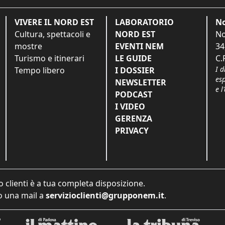
VIVERE IL NORD EST
LABORATORIO
No
Cultura, spettacoli e
NORD EST
No
mostre
EVENTI NEM
34
Turismo e itinerari
LE GUIDE
C.
I d
Tempo libero
I DOSSIER
es
NEWSLETTER
e l
PODCAST
I VIDEO
GERENZA
PRIVACY
o clienti è a tua completa disposizione.
 una mail a
servizioclienti@grupponem.it
.