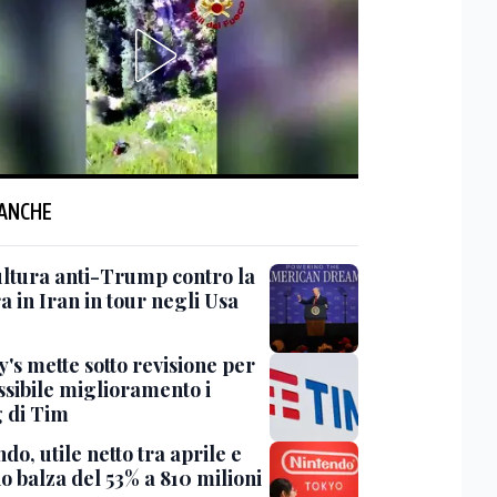
 ANCHE
ultura anti-Trump contro la
 in Iran in tour negli Usa
's mette sotto revisione per
ssibile miglioramento i
g di Tim
do, utile netto tra aprile e
o balza del 53% a 810 milioni