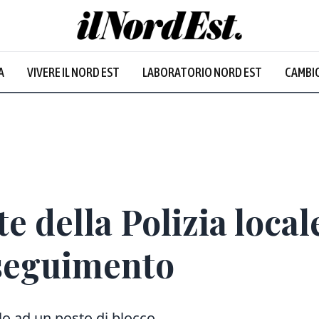
A
VIVERE IL NORD EST
LABORATORIO NORD EST
CAMBIO
e della Polizia loca
seguimento
llo ad un posto di blocco