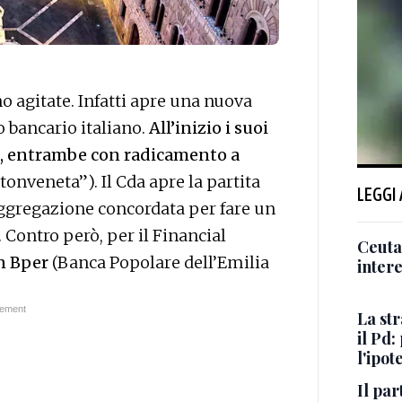
 agitate. Infatti apre una nuova
 bancario italiano.
All’inizio i suoi
, entrambe con radicamento a
tonveneta”). Il Cda apre la partita
LEGGI
ggregazione concordata per fare un
Contro però, per il Financial
Ceuta,
n Bper
(Banca Popolare dell’Emilia
intere
La st
il Pd:
l'ipot
Il par