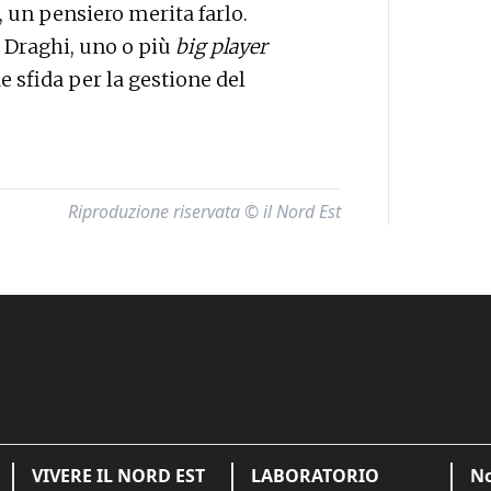
, un pensiero merita farlo.
Draghi, uno o più
big player
de sfida per la gestione del
Riproduzione riservata © il Nord Est
VIVERE IL NORD EST
LABORATORIO
No