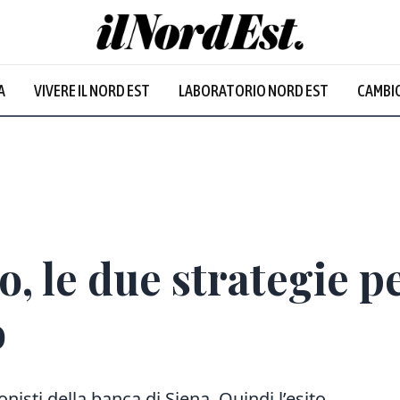
A
VIVERE IL NORD EST
LABORATORIO NORD EST
CAMBIO
Prevalentem
o, le due strategie 
o
onisti della banca di Siena. Quindi l’esito