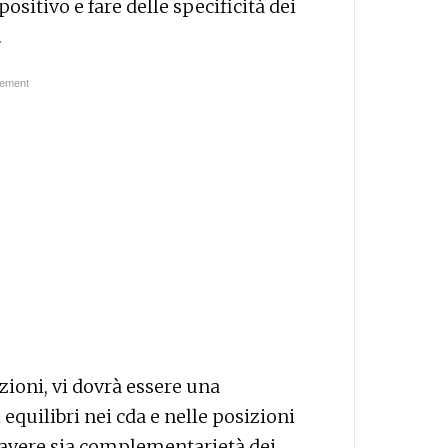
ositivo e fare delle specificità dei
.
azioni, vi dovrà essere una
equilibri nei cda e nelle posizioni
è avere sia complementarietà dei