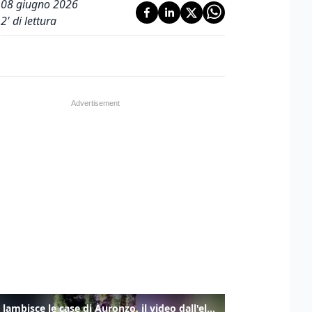
08 giugno 2026
2
' di lettura
Frana lambisce le case di Auronzo, il video dall'elicottero dei vigili del fuoco