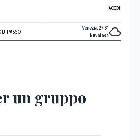
ACCEDI
Udine
:
27
°
Venezia
:
27.3
°
 DI PASSO
ente soleggiato
Nuvoloso
Prev
per un gruppo