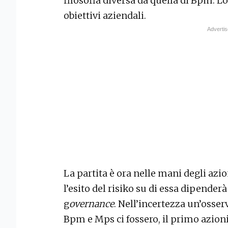
filosofia diversa da quella di Bpm. L
obiettivi aziendali.
La partita è ora nelle mani degli azio
l’esito del risiko su di essa dipenderà
g
overnance
. Nell’incertezza un’osser
Bpm e Mps ci fossero, il primo azion