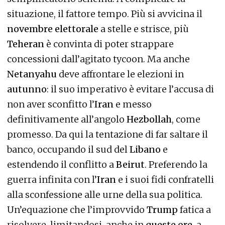
situazione, il fattore tempo. Più si avvicina il
novembre elettorale
a stelle e strisce, più
Teheran
è convinta di poter strappare
concessioni dall’agitato tycoon. Ma anche
Netanyahu
deve affrontare le elezioni in
autunno
: il suo imperativo è evitare l’accusa di
non aver sconfitto l’
Iran
e messo
definitivamente all’angolo
Hezbollah
, come
promesso. Da qui la tentazione di far saltare il
banco, occupando il sud del
Libano
e
estendendo il conflitto a
Beirut
. Preferendo la
guerra infinita con l’
Iran
e i suoi fidi confratelli
alla sconfessione alle urne della sua politica.
Un’equazione che l’improvvido
Trump
fatica a
risolvere, limitandosi, anche in
queste ore
, a