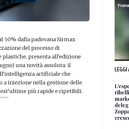
 al 50% dalla padovana Sirmax
zzazione del processo di
 plastiche, presenta all’edizione
ugno) una novità assoluta: il
LEGGI
l’intelligenza artificiale che
 a iniezione nella gestione delle
L'esp
st’ultime più rapide e ripetibili.
ribell
market
dele
Zoppa
cresce