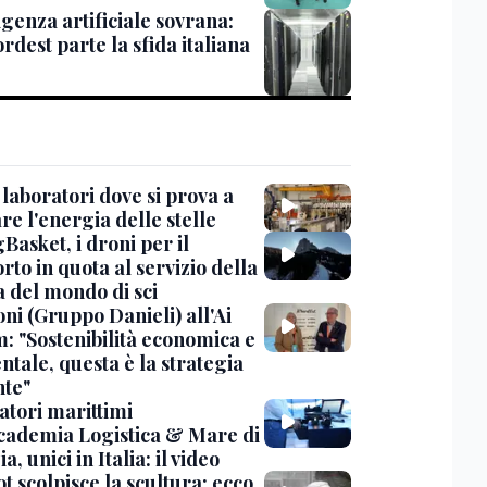
igenza artificiale sovrana:
rdest parte la sfida italiana
 laboratori dove si prova a
re l'energia delle stelle
Basket, i droni per il
rto in quota al servizio della
 del mondo di sci
ni (Gruppo Danieli) all'Ai
: "Sostenibilità economica e
tale, questa è la strategia
nte"
atori marittimi
ccademia Logistica & Mare di
a, unici in Italia: il video
ot scolpisce la scultura: ecco