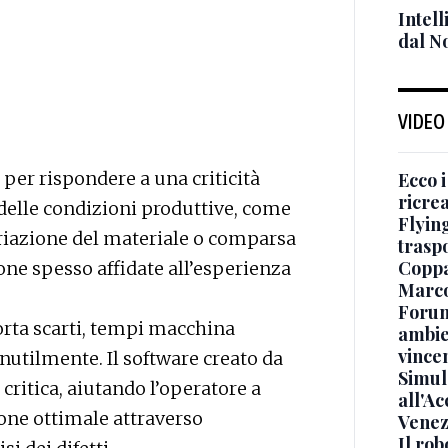
Intell
dal No
VIDEO
e per rispondere a una criticità
Ecco i
ricrea
delle condizioni produttive, come
Flying
iazione del materiale o comparsa
traspo
Coppa
zione spesso affidate all’esperienza
Marco
Forum
rta scarti, tempi macchina
ambien
vince
utilmente. Il software creato da
Simul
critica, aiutando l’operatore a
all'A
ione ottimale attraverso
Venezi
Il rob