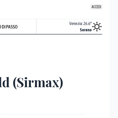
ACCEDI
Udine
:
25.2
°
Venezia
:
26.6
°
 DI PASSO
Sereno
Sereno
ld (Sirmax)