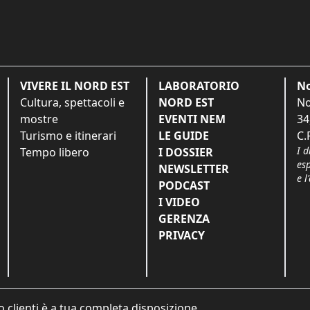
VIVERE IL NORD EST
LABORATORIO
No
Cultura, spettacoli e
NORD EST
No
mostre
EVENTI NEM
34
Turismo e itinerari
LE GUIDE
C.
I d
Tempo libero
I DOSSIER
es
NEWSLETTER
e l
PODCAST
I VIDEO
GERENZA
PRIVACY
o clienti è a tua completa disposizione.