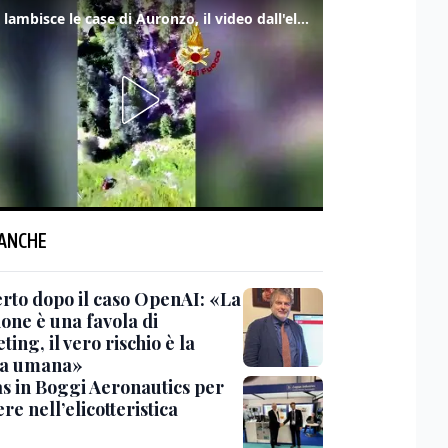
Frana lambisce le case di Auronzo, il video dall'elicottero dei vigili del fuoco
 ANCHE
erto dopo il caso OpenAI: «La
ione è una favola di
ing, il vero rischio è la
ga umana»
s in Boggi Aeronautics per
re nell’elicotteristica