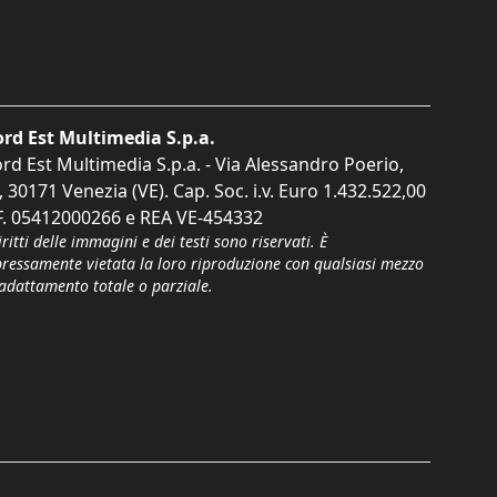
rd Est Multimedia S.p.a.
rd Est Multimedia S.p.a. - Via Alessandro Poerio,
, 30171 Venezia (VE). Cap. Soc. i.v. Euro 1.432.522,00
F. 05412000266 e REA VE-454332
iritti delle immagini e dei testi sono riservati. È
pressamente vietata la loro riproduzione con qualsiasi mezzo
'adattamento totale o parziale.