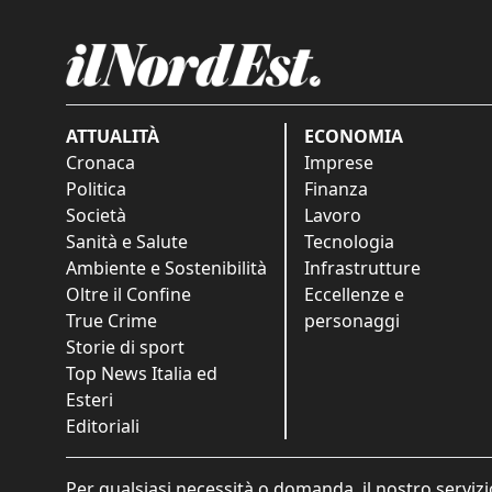
ATTUALITÀ
ECONOMIA
Cronaca
Imprese
Politica
Finanza
Società
Lavoro
Sanità e Salute
Tecnologia
Ambiente e Sostenibilità
Infrastrutture
Oltre il Confine
Eccellenze e
True Crime
personaggi
Storie di sport
Top News Italia ed
Esteri
Editoriali
Per qualsiasi necessità o domanda, il nostro servizi