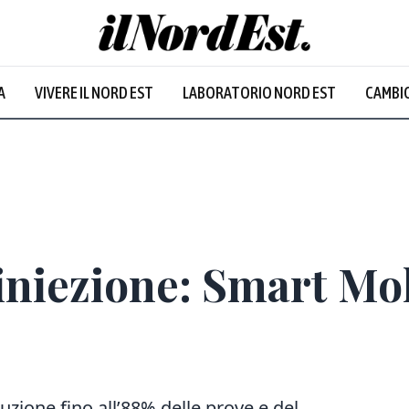
A
VIVERE IL NORD EST
LABORATORIO NORD EST
CAMBIO
iniezione: Smart Mo
zione fino all’88% delle prove e del