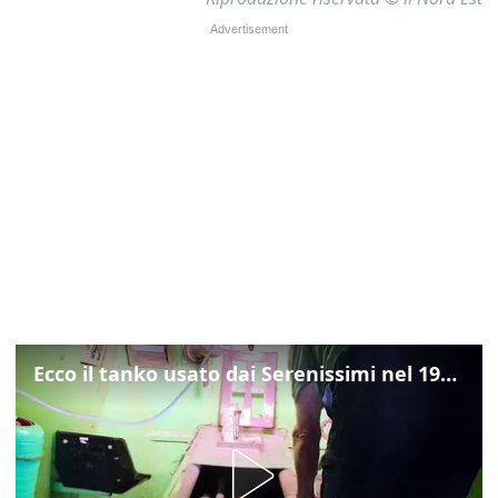
Ecco il tanko usato dai Serenissimi nel 1997 per il blitz a San Marco