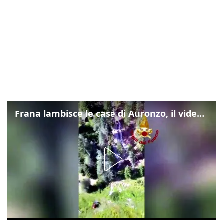
Frana lambisce le case di Auronzo, il video dall'elicottero dei vigili del fuoco