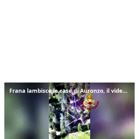
Frana lambisce le case di Auronzo, il video dall'elicottero dei vigili del fuoco