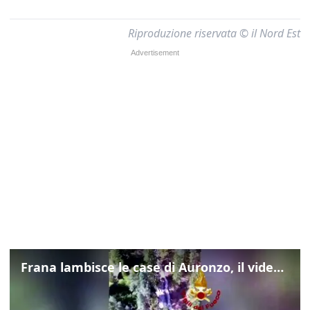
Riproduzione riservata © il Nord Est
Frana lambisce le case di Auronzo, il video dall'elicottero dei vigili del fuoco