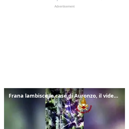
Frana lambisce le case di Auronzo, il video dall'elicottero dei vigili del fuoco