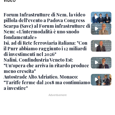
Forum Infrastrutture di Nem, la video
pillola dell'evento a Padova Congress
Scarpa (Save) al Forum infrastrutture di
Nem: «L’intermodalità è uno snodo
fondamentale»
Isi, ad di Rete ferroviaria italiana: "Con
il Pnrr abbiamo raggiunto i 12 miliardi
di investimenti nel 2026"
Nalini, Confindustria Veneto Est:
"Un'opera che arriva in ritardo produce
meno crescita"
Autostrade Alto Adriatico, Monaco:
"Tariffe ferme dal 2018 ma continuiamo
a investire"