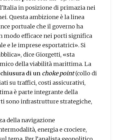
l'Italia in posizione di primazia nei
ei. Questa ambizione è la linea
ance portuale che il governo ha
n modo efficace nei porti significa
ale e le imprese esportatrici». Si
bblica», dice Giorgetti, «sta
ico della viabilità marittima. La
 chiusura di un
choke point
(collo di
i su traffici, costi assicurativi,
ttima è parte integrante della
i sono infrastrutture strategiche,
za della navigazione
ntermodalità, energia e crociere,
ul tema. Per l’analista geopolitico