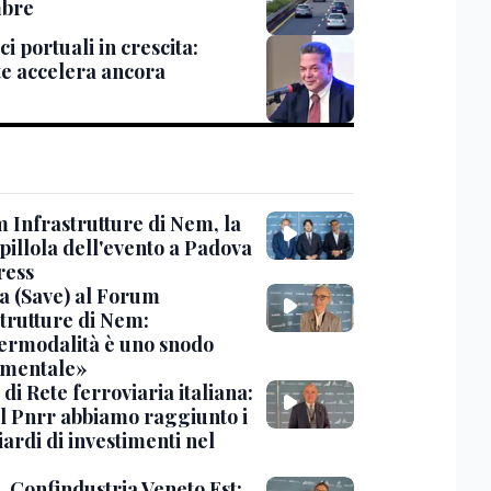
mbre
ci portuali in crescita:
te accelera ancora
 Infrastrutture di Nem, la
pillola dell'evento a Padova
ress
a (Save) al Forum
strutture di Nem:
termodalità è uno snodo
mentale»
d di Rete ferroviaria italiana:
il Pnrr abbiamo raggiunto i
iardi di investimenti nel
, Confindustria Veneto Est: