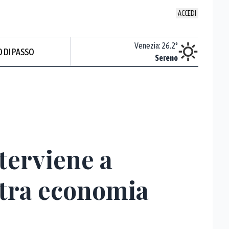
ACCEDI
Udine
:
23.2
°
Venezia
:
26.2
°
 DI PASSO
Sereno
Sereno
nterviene a
 tra economia