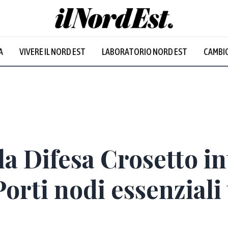
A
VIVERE IL NORD EST
LABORATORIO NORD EST
CAMBIO
lla Difesa Crosetto i
orti nodi essenziali