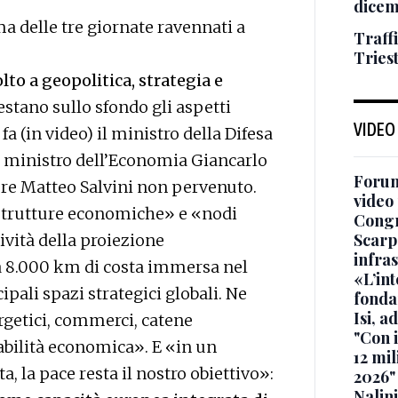
dice
ma delle tre giornate ravennati a
Traffi
Tries
lto a geopolitica, strategia e
Restano sullo sfondo gli aspetti
VIDEO
i fa (in video) il ministro della Difesa
al ministro dell’Economia Giancarlo
Forum
ture Matteo Salvini non pervenuto.
video 
rastrutture economiche» e «nodi
Cong
Scarp
ività della proiezione
infra
a 8.000 km di costa immersa nel
«L’in
pali spazi strategici globali. Ne
fonda
Isi, a
etici, commerci, catene
"Con 
tabilità economica». E «in un
12 mil
, la pace resta il nostro obiettivo»:
2026"
Nalini