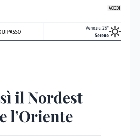
ACCEDI
Udine
:
24.7
°
Venezia
:
26
°
 DI PASSO
Sereno
Sereno
sì il Nordest
e l’Oriente