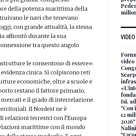
Pedem
uore della potenza marittima della
milion
struivano le navi che tenevano
oggi, con grande attualità, la stessa
a affrontò durante la sua
VIDEO
 connessione tra questo angolo
Forum
video 
astrutture le consentono di essere»:
Cong
 evidenza cinica. Si colpiscono reti
Scarp
infra
trutture economiche, oltre a scuole e
«L’in
porto restano il fattore primario,
fonda
 mercati e il grado di interrelazione
Isi, a
"Con 
rritoriali. Il Nordest ne è
12 mil
 relazioni terrestri con l’Europa
2026"
i relazioni marittime con il mondo
Nalini
"Un'op