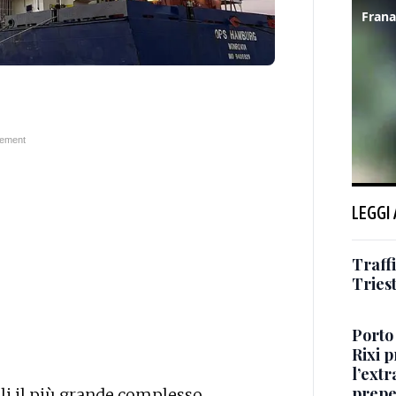
LEGGI
Traffi
Tries
Porto 
Rixi 
l’extr
prepe
oli il più grande complesso