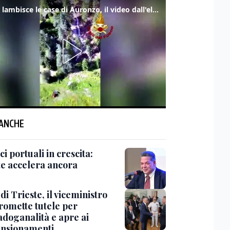
Frana lambisce le case di Auronzo, il video dall'elicottero dei vigili del fuoco
 ANCHE
ci portuali in crescita:
te accelera ancora
di Trieste, il viceministro
promette tutele per
adoganalità e apre ai
nsionamenti