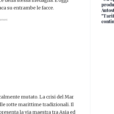
cce della stessa medaglia. E oggi
produ
aca su entrambe le facce.
Autos
"Tari
conti
icalmente mutato. La crisi del Mar
le rotte marittime tradizionali. Il
resenta la via maestra tra Asia ed