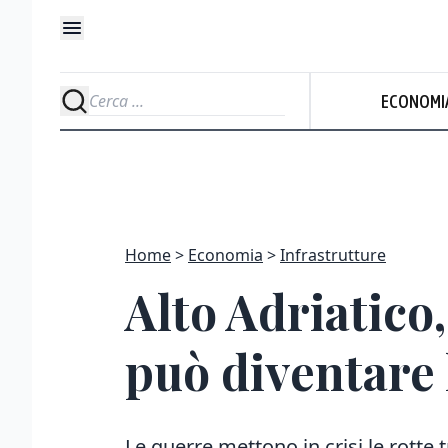
ECONOMI
Home
Economia
Infrastrutture
Alto Adriatico,
può diventare l
Le guerre mettono in crisi le rotte t