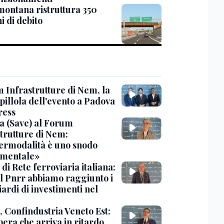
ontana ristruttura 350
i di debito
 Infrastrutture di Nem, la
pillola dell'evento a Padova
ress
a (Save) al Forum
strutture di Nem:
termodalità è uno snodo
mentale»
d di Rete ferroviaria italiana:
il Pnrr abbiamo raggiunto i
iardi di investimenti nel
, Confindustria Veneto Est:
era che arriva in ritardo