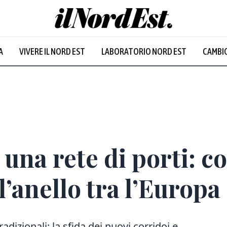
A
VIVERE IL NORD EST
LABORATORIO NORD EST
CAMBIO
 una rete di porti: co
’anello tra l’Europa 
radizionali: la sfida dei nuovi corridoi e