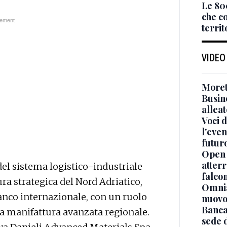
Le 80
che co
territ
VIDEO
Moret
Busin
alleat
Voci d
l'even
futur
Open 
atterr
 del sistema logistico-industriale
falcon
ura strategica del Nord Adriatico,
Omnia
ranco internazionale, con un ruolo
nuovo
Banca
a manifattura avanzata regionale.
sede 