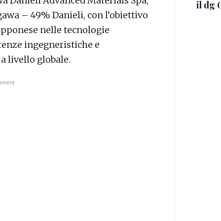
wa Danieli Advanced Materials Spa,
il dg 
awa – 49% Danieli, con l’obiettivo
apponese nelle tecnologie
etenze ingegneristiche e
 livello globale.