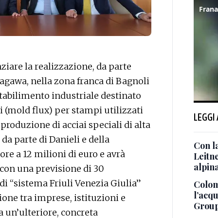
nziare la realizzazione, da parte
nagawa, nella zona franca di Bagnoli
stabilimento industriale destinato
i (mold flux) per stampi utilizzati
LEGGI
 produzione di acciai speciali di alta
da parte di Danieli e della
Con l
re a 12 milioni di euro e avrà
Leitne
alpin
 con una previsione di 30
di “sistema Friuli Venezia Giulia”
Colom
l’acq
one tra imprese, istituzioni e
Grou
ta un’ulteriore, concreta