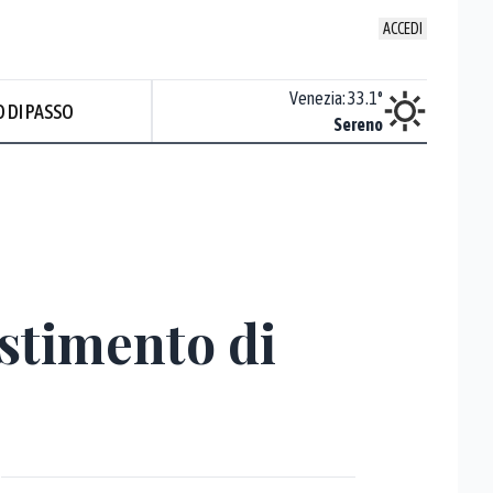
ACCEDI
Udine
:
30.5
°
Venezia
:
33.1
°
 DI PASSO
ente soleggiato
Sereno
Prev
estimento di