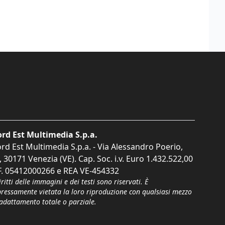
rd Est Multimedia S.p.a.
rd Est Multimedia S.p.a. - Via Alessandro Poerio,
, 30171 Venezia (VE). Cap. Soc. i.v. Euro 1.432.522,00
F. 05412000266 e REA VE-454332
iritti delle immagini e dei testi sono riservati. È
pressamente vietata la loro riproduzione con qualsiasi mezzo
'adattamento totale o parziale.