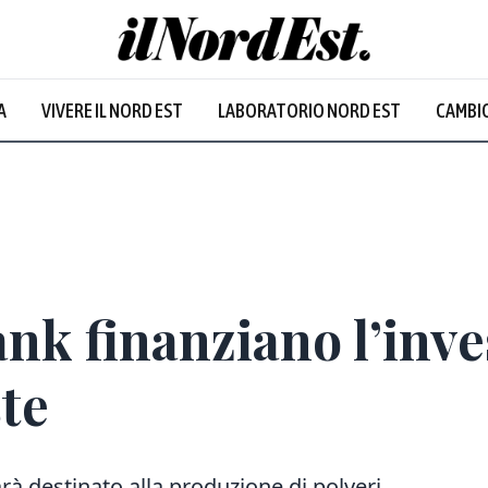
A
VIVERE IL NORD EST
LABORATORIO NORD EST
CAMBIO
Prevalentem
Bank finanziano l’inv
ste
arà destinato alla produzione di polveri