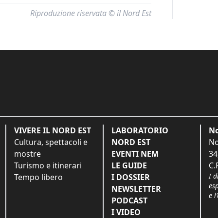
Riproduzione riservata © il Nord Est
VIVERE IL NORD EST
LABORATORIO
No
Cultura, spettacoli e
NORD EST
No
mostre
EVENTI NEM
34
Turismo e itinerari
LE GUIDE
C.
I d
Tempo libero
I DOSSIER
es
NEWSLETTER
e l
PODCAST
I VIDEO