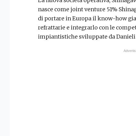
La nuova società operativa, Shinaga
nasce come joint venture 51% Shinag
di portare in Europa il know-how gi
refrattarie e integrarlo con le comp
impiantistiche sviluppate da Danieli a