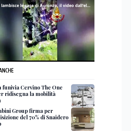
Frana lambisce le case di Auronzo, il video dall'elicottero dei vigili del fuoco
 ANCHE
a funivia Cervino The One
r ridisegna la mobilità
a
bini Group firma per
uisizione del 70% di Snaidero
p