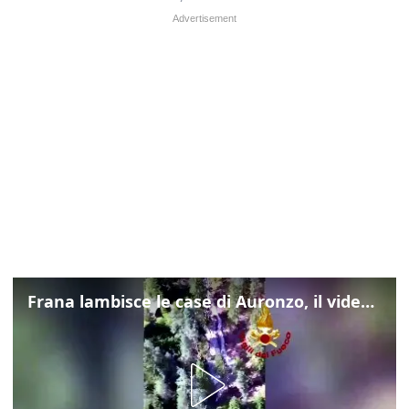
Frana lambisce le case di Auronzo, il video dall'elicottero dei vigili del fuoco