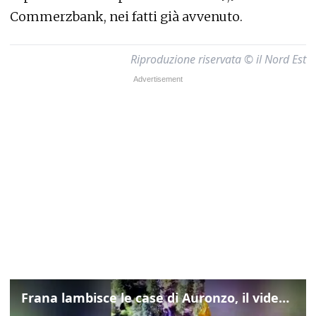
Commerzbank, nei fatti già avvenuto.
Riproduzione riservata © il Nord Est
Frana lambisce le case di Auronzo, il video dall'elicottero dei vigili del fuoco