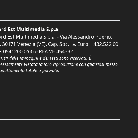
rd Est Multimedia S.p.a.
rd Est Multimedia S.p.a. - Via Alessandro Poerio,
, 30171 Venezia (VE). Cap. Soc. i.v. Euro 1.432.522,00
F. 05412000266 e REA VE-454332
iritti delle immagini e dei testi sono riservati. È
pressamente vietata la loro riproduzione con qualsiasi mezzo
'adattamento totale o parziale.