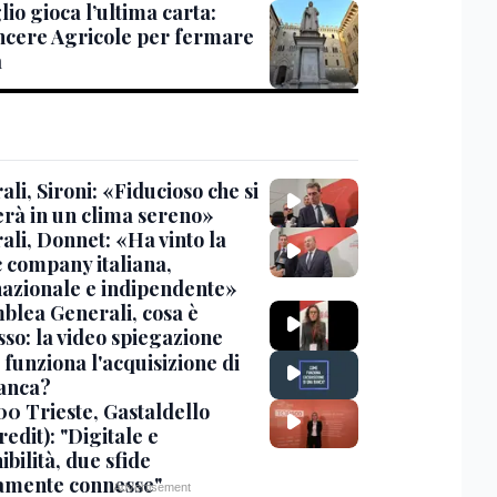
io gioca l’ultima carta:
ncere Agricole per fermare
a
li, Sironi: «Fiducioso che si
erà in un clima sereno»
ali, Donnet: «Ha vinto la
c company italiana,
nazionale e indipendente»
blea Generali, cosa è
sso: la video spiegazione
funziona l'acquisizione di
anca?
00 Trieste, Gastaldello
edit): "Digitale e
ibilità, due sfide
tamente connesse"