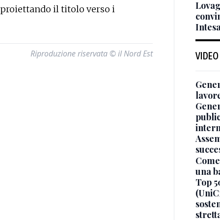
Lovagl
proiettando il titolo verso i
convi
Intes
Riproduzione riservata © il Nord Est
VIDEO
Genera
lavor
Gener
publi
inter
Assem
succe
Come 
una b
Top 5
(UniCr
sosten
stret