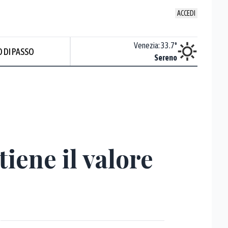
ACCEDI
Udine
:
36.2
°
Venezia
:
33.7
°
 DI PASSO
Sereno
Sereno
tiene il valore