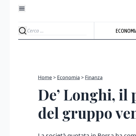
ECONOMI
Home
Economia
Finanza
De’ Longhi, il 
del gruppo ve
La società quotata in Borsa ha com