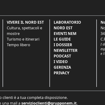
VIVERE IL NORD EST
LABORATORIO
No
Cultura, spettacoli e
NORD EST
No
mostre
EVENTI NEM
34
Turismo e itinerari
LE GUIDE
C.
I d
Tempo libero
I DOSSIER
es
NEWSLETTER
e l
PODCAST
I VIDEO
GERENZA
PRIVACY
o clienti è a tua completa disposizione.
 una mail a
servizioclienti@grupponem.it
.