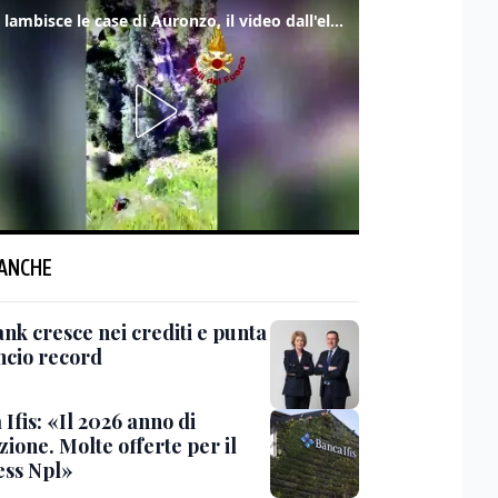
Frana lambisce le case di Auronzo, il video dall'elicottero dei vigili del fuoco
 ANCHE
nk cresce nei crediti e punta
ancio record
Ifis: «Il 2026 anno di
zione. Molte offerte per il
ess Npl»