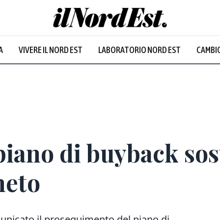
A
VIVERE IL NORD EST
LABORATORIO NORD EST
CAMBIO
piano di buyback sos
neto
unicato il proseguimento del piano di