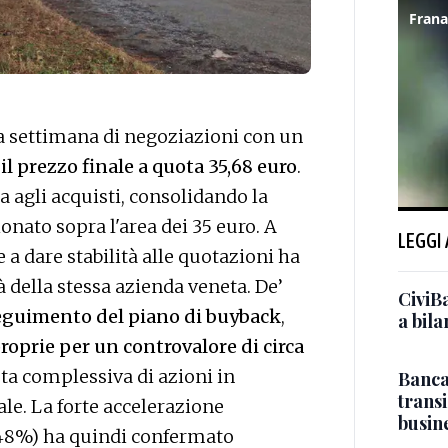
ma settimana di negoziazioni con un
il prezzo finale a quota 35,68 euro
.
ia agli acquisti, consolidando la
onato sopra l'area dei 35 euro. A
LEGGI
e a dare stabilità alle quotazioni ha
à della stessa azienda veneta. De’
CiviBa
eguimento del piano di buyback
,
a bil
roprie per un controvalore di circa
ota complessiva di azioni in
Banca 
transi
iale. La forte accelerazione
busin
1,48%) ha quindi confermato