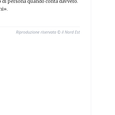
o di persona quando conta davvero.
ni».
Riproduzione riservata © il Nord Est