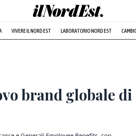
A
VIVERE IL NORD EST
LABORATORIO NORD EST
CAMBIO
ovo brand globale d
tance e Generali Employee Benefits, con