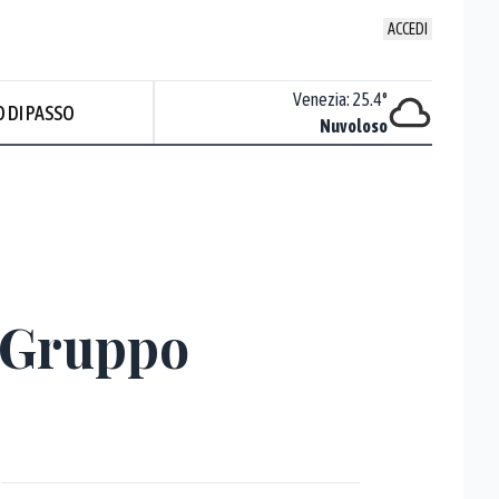
ACCEDI
Udine
:
23
°
Venezia
:
25.4
°
 DI PASSO
Nuvoloso
Nuvoloso
i Gruppo