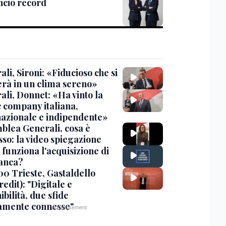
ancio record
li, Sironi: «Fiducioso che si
erà in un clima sereno»
ali, Donnet: «Ha vinto la
c company italiana,
nazionale e indipendente»
blea Generali, cosa è
sso: la video spiegazione
funziona l'acquisizione di
anca?
00 Trieste, Gastaldello
edit): "Digitale e
ibilità, due sfide
tamente connesse"