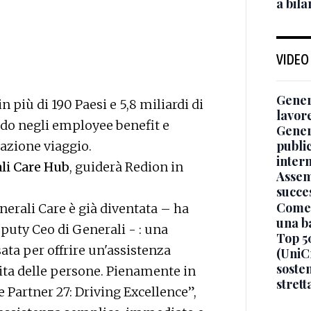
a bil
VIDEO
Genera
n più di 190 Paesi e 5,8 miliardi di
lavor
ndo negli employee benefit e
Gener
publi
razione viaggio.
inter
li Care Hub
, guiderà Redion in
Assem
succe
Come 
nerali Care è già diventata – ha
una b
puty Ceo di Generali - : una
Top 5
ata per offrire un'assistenza
(UniCr
sosten
ita delle persone. Pienamente in
stret
e Partner 27: Driving Excellence”,