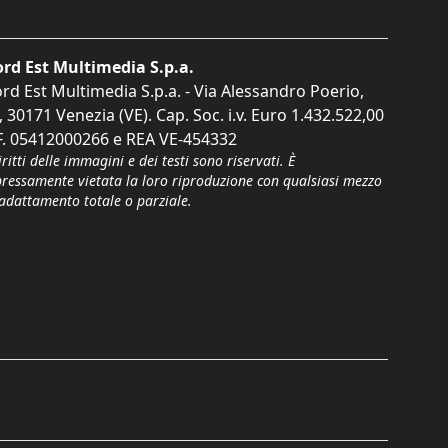
rd Est Multimedia S.p.a.
rd Est Multimedia S.p.a. - Via Alessandro Poerio,
, 30171 Venezia (VE). Cap. Soc. i.v. Euro 1.432.522,00
F. 05412000266 e REA VE-454332
iritti delle immagini e dei testi sono riservati. È
pressamente vietata la loro riproduzione con qualsiasi mezzo
'adattamento totale o parziale.