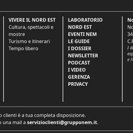
VIVERE IL NORD EST
LABORATORIO
No
Cultura, spettacoli e
NORD EST
No
mostre
EVENTI NEM
34
Turismo e itinerari
LE GUIDE
C.
I d
Tempo libero
I DOSSIER
es
NEWSLETTER
e l
PODCAST
I VIDEO
GERENZA
PRIVACY
o clienti è a tua completa disposizione.
 una mail a
servizioclienti@grupponem.it
.