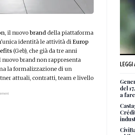
on
, il nuovo
brand
della piattaforma
'unica identità le attività di
Europ
efits
(Geb), che già da tre anni
Il nuovo brand non rappresenta
LEGGI
ma la formalizzazione di un
tner attuali, contratti, team e livello
Genera
del 1
a fare
Casta
Crédit
indust
CiviBa