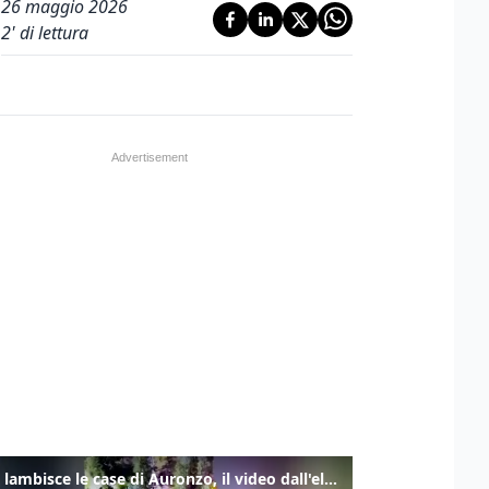
26 maggio 2026
2
' di lettura
Frana lambisce le case di Auronzo, il video dall'elicottero dei vigili del fuoco