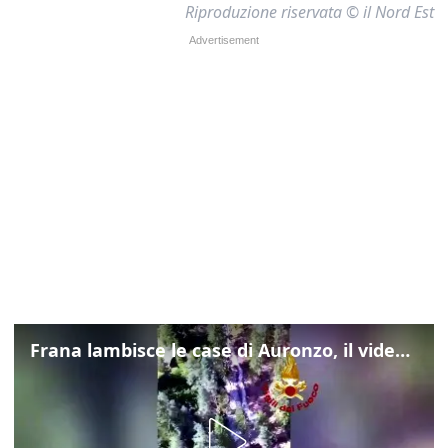
Riproduzione riservata © il Nord Est
Frana lambisce le case di Auronzo, il video dall'elicottero dei vigili del fuoco