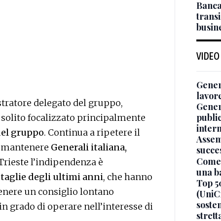
Banca 
transi
busin
VIDEO
Genera
lavor
tratore delegato del gruppo,
Gener
publi
l solito focalizzato principalmente
inter
 del gruppo
. Continua a ripetere il
Assem
re mantenere
Generali italiana,
succe
Come 
 Trieste l’indipendenza è
una b
taglie degli ultimi anni
, che hanno
Top 5
enere un consiglio lontano
(UniCr
sosten
 in grado di operare nell’interesse di
stret