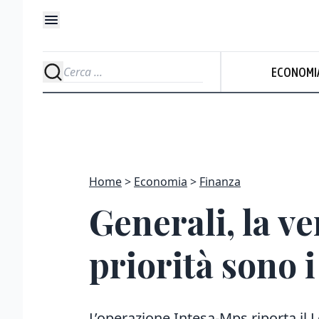
ECONOMI
Home
Economia
Finanza
Generali, la ver
priorità sono i
L’operazione Intesa-Mps riporta il 