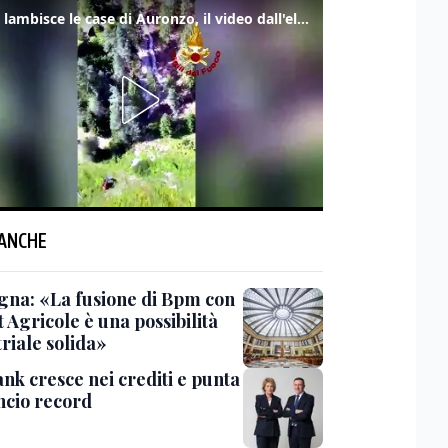
Frana lambisce le case di Auronzo, il video dall'elicottero dei vigili del fuoco
 ANCHE
gna: «La fusione di Bpm con
 Agricole è una possibilità
riale solida»
nk cresce nei crediti e punta
ancio record