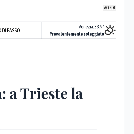
ACCEDI
Udine
:
33
°
Venezia
:
33.9
°
 DI PASSO
Nuvoloso
Prevalentemente soleggiato
Prev
: a Trieste la