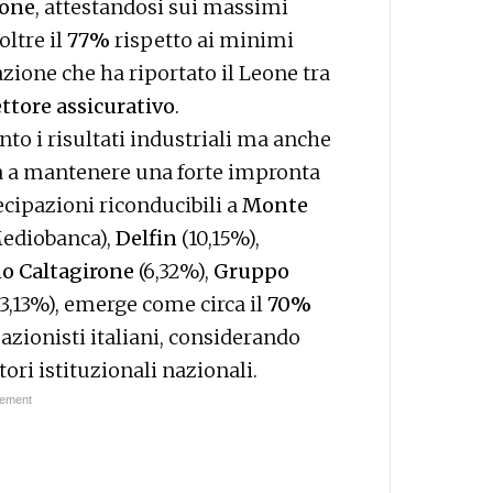
ione
, attestandosi sui massimi
oltre il
77%
rispetto ai minimi
azione che ha riportato il Leone tra
ttore assicurativo
.
to i risultati industriali ma anche
 a mantenere una forte impronta
cipazioni riconducibili a
Monte
Mediobanca),
Delfin
(10,15%),
o Caltagirone
(6,32%),
Gruppo
3,13%), emerge come circa il
70%
 azionisti italiani, considerando
ori istituzionali nazionali.