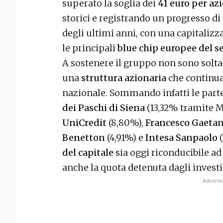
superato la soglia dei
41 euro per az
storici e registrando un progresso di 
degli ultimi anni, con una capitalizz
le principali
blue chip europee del se
A sostenere il gruppo non sono soltan
una
struttura azionaria
che continua
nazionale. Sommando infatti le parte
dei Paschi di Siena
(13,32% tramite 
UniCredit
(8,80%),
Francesco Gaetan
Benetton
(4,91%) e
Intesa Sanpaolo
(
del capitale
sia oggi riconducibile ad
anche la quota detenuta dagli investit