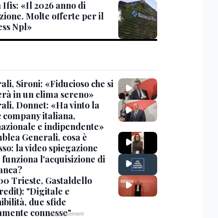
Ifis: «Il 2026 anno di
zione. Molte offerte per il
ess Npl»
li, Sironi: «Fiducioso che si
erà in un clima sereno»
ali, Donnet: «Ha vinto la
c company italiana,
nazionale e indipendente»
blea Generali, cosa è
sso: la video spiegazione
funziona l'acquisizione di
anca?
00 Trieste, Gastaldello
edit): "Digitale e
ibilità, due sfide
tamente connesse"