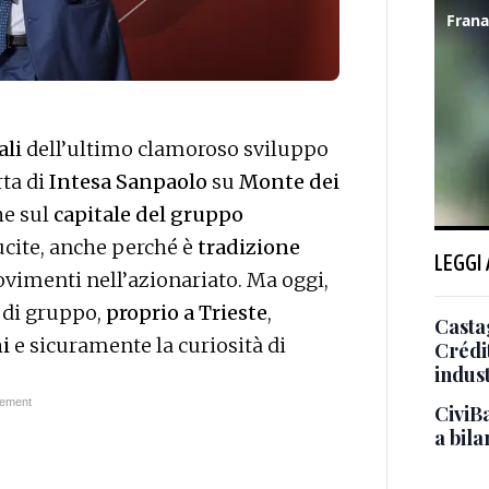
ali
dell’ultimo clamoroso sviluppo
erta di
Intesa Sanpaolo
su
Monte dei
he sul
capitale del gruppo
ucite, anche perché è
tradizione
LEGGI
vimenti nell’azionariato. Ma oggi,
di gruppo,
proprio a Trieste
,
Casta
i
e sicuramente la curiosità di
Crédit
indust
CiviBa
a bil