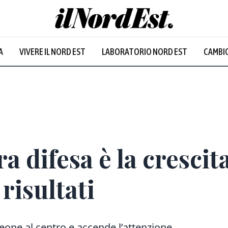
A
VIVERE IL NORD EST
LABORATORIO NORD EST
CAMBIO
a difesa è la crescita
 risultati
Leone al centro e accende l’attenzione