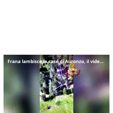
Frana lambisce le case di Auronzo, il video dall'elicottero dei vigili del fuoco