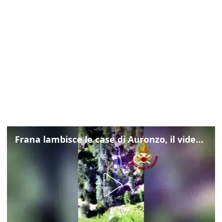
Frana lambisce le case di Auronzo, il video dall'elicottero dei vigili del fuoco